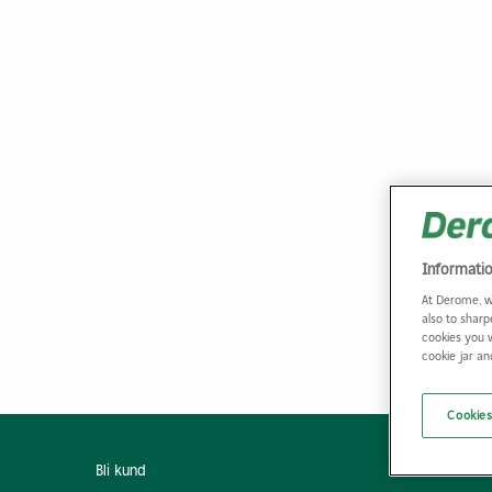
Informati
At Derome, w
also to sharp
cookies you 
cookie jar a
Cookies
Bli kund