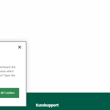
ed board. But
Choose which
ore? Open the
All Cookies
Kundsupport