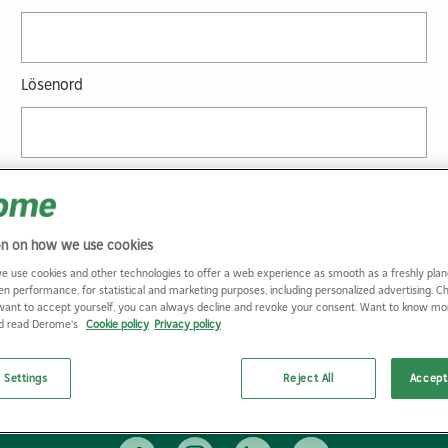
Lösenord
Glömt lösenordet?
on on how we use cookies
e use cookies and other technologies to offer a web experience as smooth as a freshly plan
en performance, for statistical and marketing purposes, including personalized advertising. 
want to accept yourself, you can always decline and revoke your consent. Want to know m
nd read Derome's
Cookie policy
Privacy policy
 Settings
Reject All
Accept 