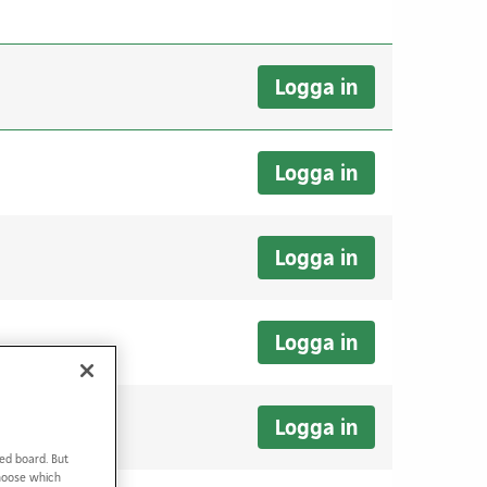
Logga in
Logga in
Logga in
Logga in
Logga in
ed board. But
Choose which