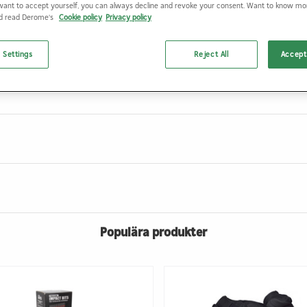
want to accept yourself, you can always decline and revoke your consent. Want to know m
VIBRATIONSHANDSKE 8010 GUIDE 9
9
nd read Derome's
Cookie policy
Privacy policy
 Settings
Reject All
Accept 
Populära produkter