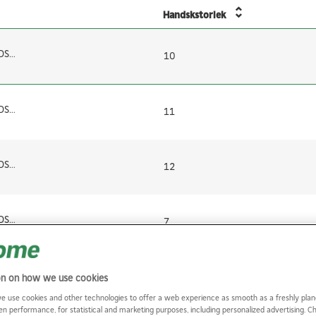
Handskstorlek
VIBRATIONSHANDSKE 8010 GUIDE 10
10
VIBRATIONSHANDSKE 8010 GUIDE 11
11
VIBRATIONSHANDSKE 8010 GUIDE 12
12
VIBRATIONSHANDSKE 8010 GUIDE 7
7
VIBRATIONSHANDSKE 8010 GUIDE 8
8
on on how we use cookies
e use cookies and other technologies to offer a web experience as smooth as a freshly plan
en performance, for statistical and marketing purposes, including personalized advertising. 