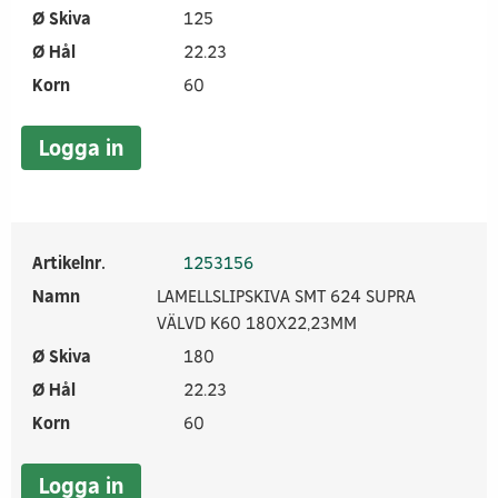
Ø Skiva
125
Ø Hål
22.23
Korn
60
Logga in
Artikelnr.
1253156
Namn
LAMELLSLIPSKIVA SMT 624 SUPRA
VÄLVD K60 180X22,23MM
Ø Skiva
180
Ø Hål
22.23
Korn
60
Logga in