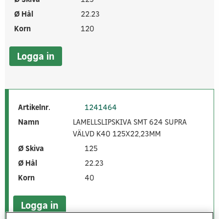
Ø Hål
22.23
Korn
120
Logga in
Artikelnr.
1241464
Namn
LAMELLSLIPSKIVA SMT 624 SUPRA
VÄLVD K40 125X22,23MM
Ø Skiva
125
Ø Hål
22.23
Korn
40
Logga in