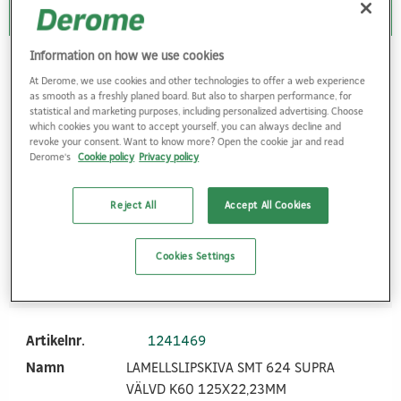
Information on how we use cookies
Artikelnr.
1253122
At Derome, we use cookies and other technologies to offer a web experience
Namn
LAMELLSLIPSKIVA SMT 624 SUPRA
as smooth as a freshly planed board. But also to sharpen performance, for
statistical and marketing purposes, including personalized advertising. Choose
VÄLVD K40 180X22,23MM
which cookies you want to accept yourself, you can always decline and
Ø Skiva
180
revoke your consent. Want to know more? Open the cookie jar and read
Derome's
Cookie policy
Privacy policy
Ø Hål
22.23
Korn
40
Reject All
Accept All Cookies
Logga in
Cookies Settings
Artikelnr.
1241469
Namn
LAMELLSLIPSKIVA SMT 624 SUPRA
VÄLVD K60 125X22,23MM