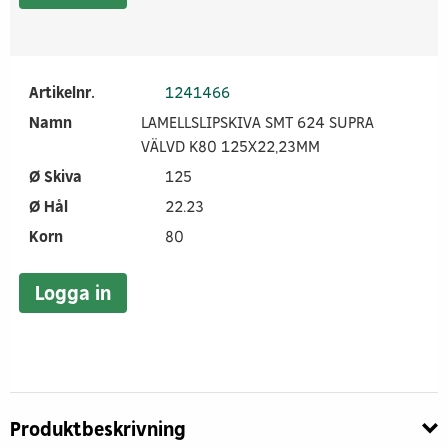
Artikelnr.
1241466
Namn
LAMELLSLIPSKIVA SMT 624 SUPRA
VÄLVD K80 125X22,23MM
Ø Skiva
125
Ø Hål
22.23
Korn
80
Logga in
Produktbeskrivning