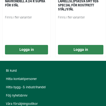
NAVRONDELL A 24 R SUPRA
LAMELLSLIPSKIVA SMT 926
FÖR STÅL
SPECIAL FÖR ROSTFRITT
STÅL/STÅL
Finns i fler varianter
Finns i fler varianter
Logga in
Logga in
Bli kund
Hitta kontaktpersoner
Hitta bygg- & industrihandel
Följ nyhetsbrev
Våra försäljningsvillkor