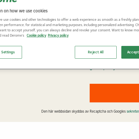
on on how we use cookies
e use cookies and other technologies to offer a web experience as smooth as a freshly plan
Vilken bransch arbetar du inom?
*
en performance, for statistical and marketing purposes, including personalized advertising. 
want to accept yourself, you can always decline and revoke your consent. Want to know m
Bygg
nd read Derome's
Cookie policy
Privacy policy
Industri
 Settings
Reject All
Accept 
Jag godkänner att informationen spar
Deromes
integritetspolicy.
Den här webbsidan skyddas av Recaptcha och Googles
sekrete