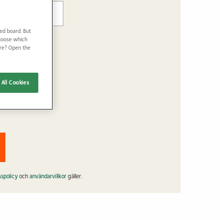
ed board. But
Choose which
ore? Open the
All Cookies
as enligt
sspolicy
och
användarvillkor
gäller.