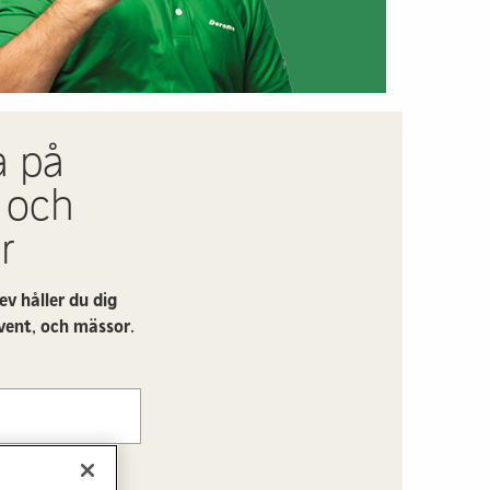
a på
 och
r
v håller du dig
vent, och mässor.