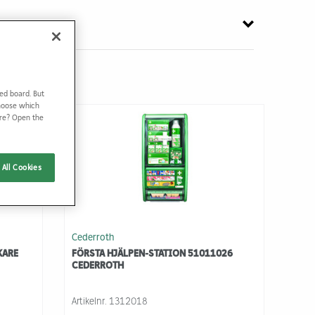
ed board. But
Choose which
ore? Open the
All Cookies
Cederroth
KARE
FÖRSTA HJÄLPEN-STATION 51011026
CEDERROTH
Artikelnr.
1312018