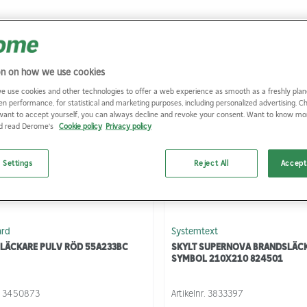
Populära produkter
on on how we use cookies
e use cookies and other technologies to offer a web experience as smooth as a freshly plan
en performance, for statistical and marketing purposes, including personalized advertising. 
want to accept yourself, you can always decline and revoke your consent. Want to know m
nd read Derome's
Cookie policy
Privacy policy
 Settings
Reject All
Accept 
ard
Systemtext
LÄCKARE PULV RÖD 55A233BC
SKYLT SUPERNOVA BRANDSLÄC
SYMBOL 210X210 824501
.
3450873
Artikelnr.
3833397