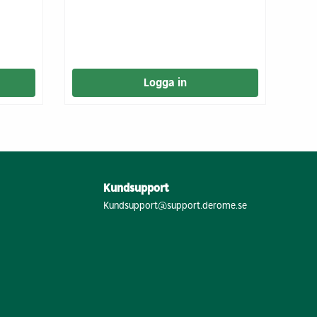
Logga in
Kundsupport
Kundsupport@support.derome.se