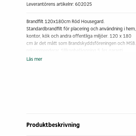
Leverantörens artikelnr: 602025
Brandfilt 120x180cm Röd Housegard.
Standardbrandfilt för placering och användning i hem,
kontor, kök och andra offentliga miljöer. 120 x 180
cm är det mått som Brandskyddsföreningen och MSB
rekommenderar. Silikonbeläggning 5 års garanti
Certifiering: EN 1869:1997
Läs mer
Produktbeskrivning