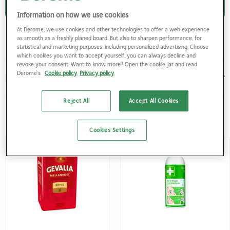
Logga in
Information on how we use cookies
Du behöver vara inloggad för att kunna handla
At Derome, we use cookies and other technologies to offer a web experience
as smooth as a freshly planed board. But also to sharpen performance, for
statistical and marketing purposes, including personalized advertising. Choose
which cookies you want to accept yourself, you can always decline and
revoke your consent. Want to know more? Open the cookie jar and read
Derome's
Cookie policy
Privacy policy
Produktbeskrivning
Reject All
Accept All Cookies
Populära produkter
Cookies Settings