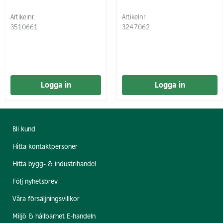
Artikelnr.
Artikelnr.
3510661
3247062
Logga in
Logga in
Bli kund
Hitta kontaktpersoner
Hitta bygg- & industrihandel
Följ nyhetsbrev
Våra försäljningsvillkor
Miljö & hållbarhet E-handeln