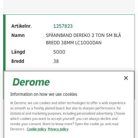
Artikelnr.
1257823
Namn
SPÄNNBAND DEREKO 2 TON 5M BLÅ
BREDD 38MM LC1000DAN
Längd
5000
Bredd
38
Logga in
Information on how we use cookies
At Derome, we use cookies and other technologies to offer a web experience
as smooth as a freshly planed board. But also to sharpen performance, for
Artikelnr.
1257824
statistical and marketing purposes, including personalized advertising. Choose
which cookies you want to accept yourself, you can always decline and
Namn
SPÄNNBAND DEREKO 4 TON 10M GRÖN
revoke your consent. Want to know more? Open the cookie jar and read
BREDD 50MM LC2000DAN
Derome's
Cookie policy
Privacy policy
Längd
1000