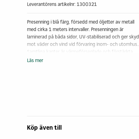
Leverantörens artikelnr: 1300321
Presenning i blå färg, försedd med öljetter av metall
med cirka 1 meters intervaller. Presenningen är
laminerad på båda sidor, UV-stabiliserad och ger sky
mot väder och vind vid förvaring inom- och utomhus.
Samtliga kanter är värmeförseglade och förstärkta
med PP-rep i fållen. Presenningen är lätthanterlig och
Läs mer
har en låg vikt.
Mått: 4x5m
Vikt: 180g/m²
Köp även till