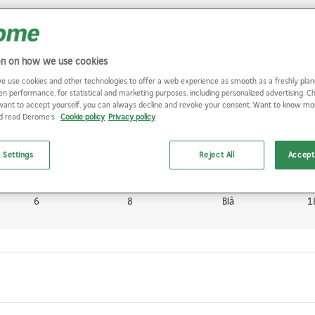
4
6
Blå
1
on on how we use cookies
e use cookies and other technologies to offer a web experience as smooth as a freshly plan
4
8
Blå
1
en performance, for statistical and marketing purposes, including personalized advertising. 
want to accept yourself, you can always decline and revoke your consent. Want to know m
nd read Derome's
Cookie policy
Privacy policy
6
10
Blå
1
 Settings
Reject All
Accept 
6
8
Blå
1