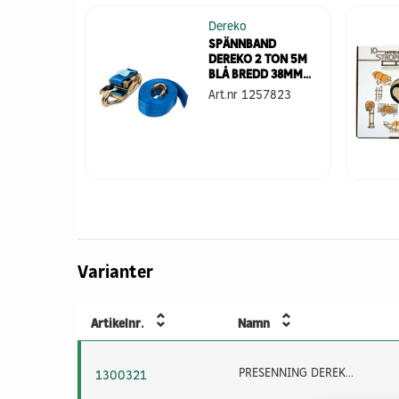
RGER
Dereko
 PP BLÅ
SPÄNNBAND
DEREKO 2 TON 5M
BLÅ BREDD 38MM
LC1000DAN
09557
Art.nr
1257823
Varianter
Artikelnr.
Namn
PRESENNING DEREKO 4X5M BLÅ VIKT:180G/M2
1300321