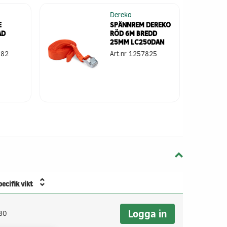
Dereko
E
SPÄNNREM DEREKO
AD
RÖD 6M BREDD
25MM LC250DAN
282
Art.nr
1257825
ecifik vikt
Logga in
80