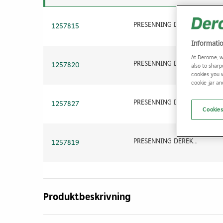
PRESENNING DEREKO 4X6M BLÅ VIKT:180G/M2
1257815
Informati
At Derome, w
PRESENNING DEREKO 4X8M BLÅ VIKT:180G/M2
1257820
also to sharp
cookies you 
cookie jar a
PRESENNING DEREKO 6X10M BLÅ VIKT:180G/M2
1257827
Cookies
PRESENNING DEREKO 6X8M BLÅ VIKT: 180G/M2
1257819
Produktbeskrivning