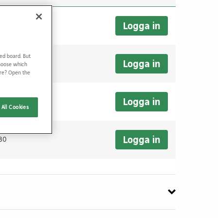
Logga in
80
ed board. But
Logga in
80
Choose which
ore? Open the
Logga in
80
All Cookies
Logga in
80