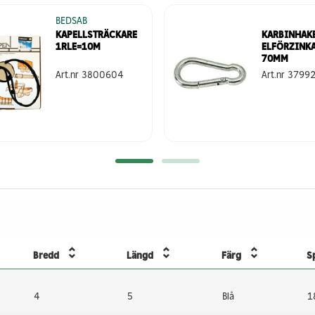
BEDSAB
KAPELLSTRÄCKARE
KARBINHAK
1RLE=10M
ELFÖRZINK
70MM
Art.nr
3800604
Art.nr
3799
Bredd
Längd
Färg
Sp
4
5
Blå
1