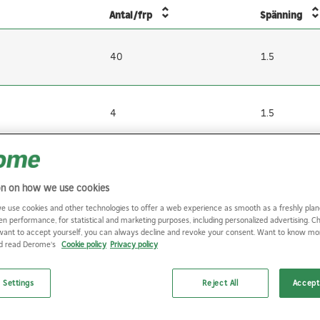
Antal/frp
Spänning
40
1.5
4
1.5
on on how we use cookies
e use cookies and other technologies to offer a web experience as smooth as a freshly plan
en performance, for statistical and marketing purposes, including personalized advertising. 
want to accept yourself, you can always decline and revoke your consent. Want to know m
nd read Derome's
Cookie policy
Privacy policy
 Settings
Reject All
Accept 