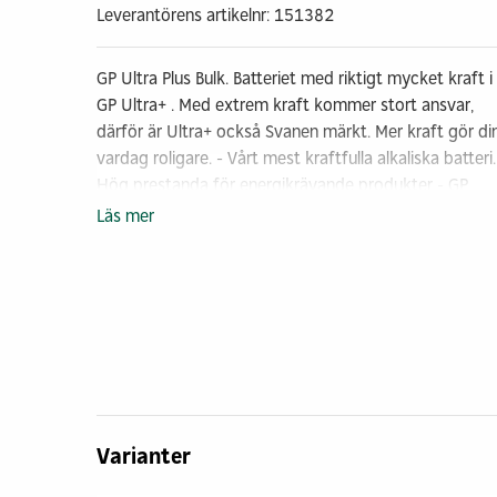
Leverantörens artikelnr: 151382
GP Ultra Plus Bulk. Batteriet med riktigt mycket kraft i
GP Ultra+ . Med extrem kraft kommer stort ansvar,
därför är Ultra+ också Svanen märkt. Mer kraft gör di
vardag roligare. - Vårt mest kraftfulla alkaliska batteri -
Hög prestanda för energikrävande produkter - GP
Ultra Plus finns i storlekarna; AA, AAA, C, D, 9V - Svane
Läs mer
märkt
Varianter