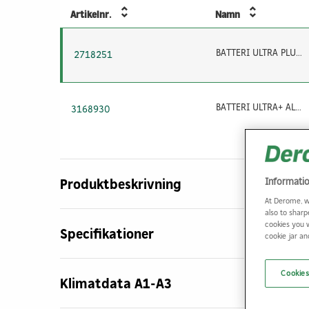
Artikelnr.
Namn
BATTERI ULTRA PLUS AAA GP 24AUP/LR03 1,5V 40ST
2718251
BATTERI ULTRA+ ALK AAA/LR03 24AUP-C4 GP 4ST
3168930
Informati
Produktbeskrivning
At Derome, w
also to sharp
cookies you 
Specifikationer
cookie jar a
Cookies
Klimatdata A1-A3