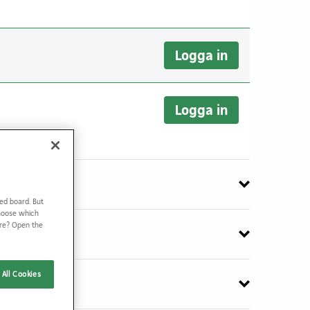
Logga in
Logga in
ed board. But
Choose which
ore? Open the
All Cookies