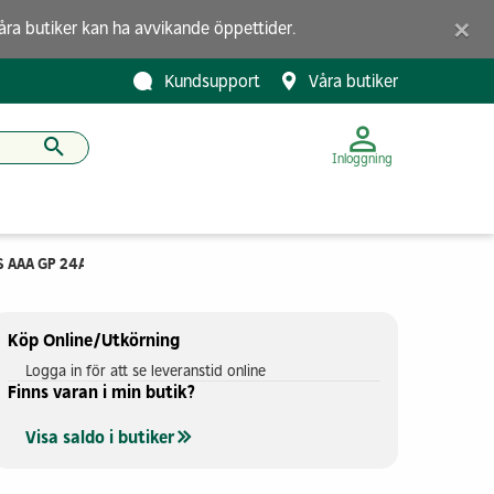
×
åra butiker
kan ha avvikande öppettider.
Kundsupport
Våra butiker
Inloggning
S AAA GP 24AUP/LR03 1,5V 40ST
Köp Online/Utkörning
Logga in för att se leveranstid online
Finns varan i min butik?
Visa saldo i butiker