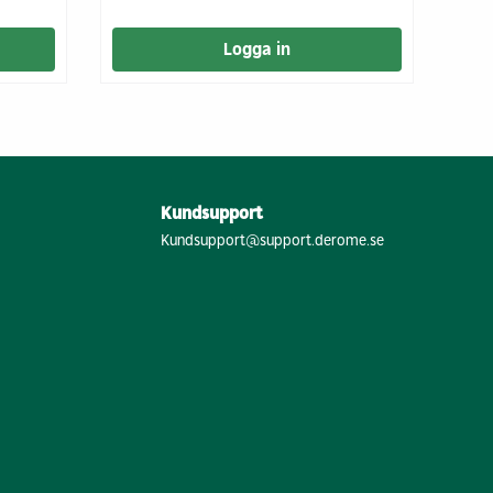
Logga in
Kundsupport
Kundsupport@support.derome.se