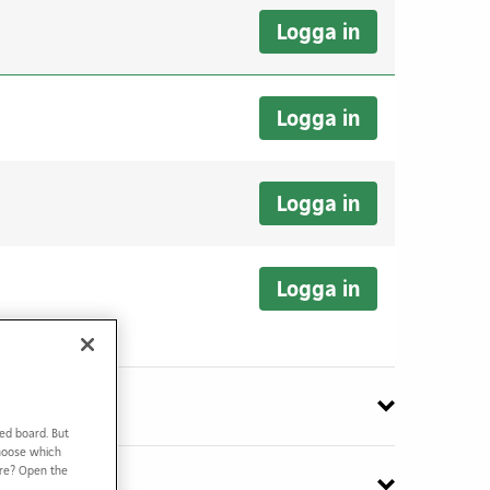
Logga in
Logga in
Logga in
Logga in
ed board. But
Choose which
ore? Open the