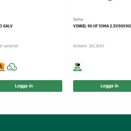
Joma
O GALV
VINKEL 90 UF JOMA 2,5X90X9
ler varianter
Artikelnr.
3813685
Logga in
Logga in