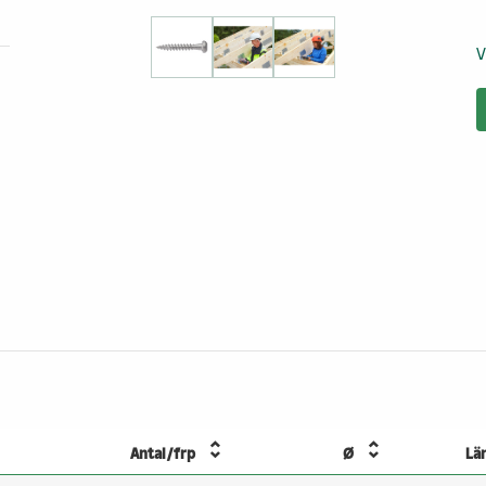
V
Antal/frp
Ø
Lä