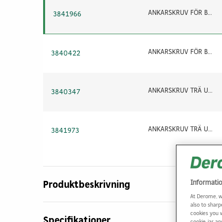
ANKARSKRUV FÖR BESLAG 4,8X32 TRÄ UTV 300ST
3841966
ANKARSKRUV FÖR BESLAG 4,8X40 TRÄ UTV 250ST
3840422
ANKARSKRUV TRÄ UTV 4,8X40 20ST
3840347
ANKARSKRUV TRÄ UTV HINK 4,8X40 1200ST
3841973
Informati
Produktbeskrivning
At Derome, w
also to sharp
cookies you 
Specifikationer
cookie jar a