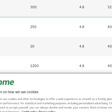
300
4.8
32
250
4.8
40
20
4.8
40
1200
4.8
40
on on how we use cookies
e use cookies and other technologies to offer a web experience as smooth as a freshly plan
en performance, for statistical and marketing purposes, including personalized advertising. 
want to accept yourself, you can always decline and revoke your consent. Want to know m
nd read Derome's
Cookie policy
Privacy policy