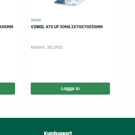
Joma
0X65MM
VINKEL 470 UF JOMA 2X70X70X55MM
Artikelnr.
3813900
Logga in
Kundsupport