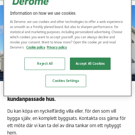
Information on how we use cookies
At Derome, we use cookies and other technologies to offer a web experience
as smooth as a freshly planed board. But also to sharpen performance, for
statistical and marketing purposes, including personalized advertising. Choose
which cookies you want to accept yourself, you can always decline and
revoke your consent. Want to know more? Open the cookie jar and read
Derome's
Cookie policy
Privacy policy
Reject All
Accept All Cookies
Cookies Settings
Vi erbjuder dig som vill bygga hus i Kungälv, allt
från färdiga prisvärda koncept till helt
kundanpassade hus.
Du kan köpa en nyckelfärdig villa eller, för den som vill
bygga själv, en komplett byggsats. Kontakta oss gärna för
ett möte där vi kan ta del av dina tankar om ett nybyggt
hem.