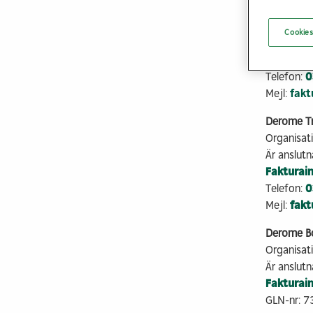
Derome Ma
Organisa
Cookies
Är anslutna
Fakturai
Telefon:
0
Mejl:
fak
Derome Trä
Organisa
Är anslutna
Fakturai
Telefon:
0
Mejl:
fak
Derome Bo
Organisa
Är anslutna
Fakturai
GLN-nr: 