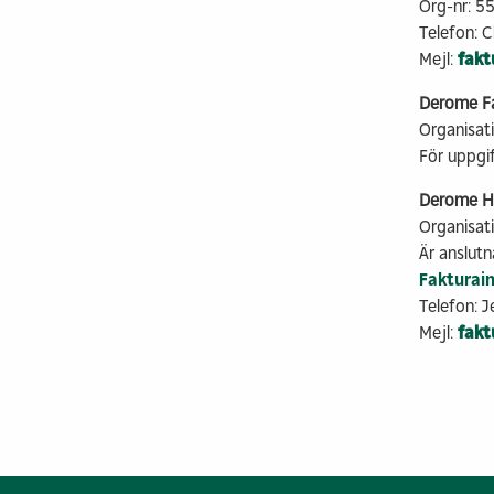
Org-nr: 
Telefon: 
Mejl:
fak
Derome Fas
Organisa
För uppgi
Derome Hu
Organisa
Är anslutna
Fakturai
Telefon: 
Mejl:
fak