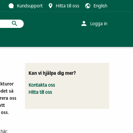
Kundsupport
Hitta till oss
English
Logga in
r med trä
studerar
Logistik
Innovationsprojekt
Traineeprogram
strihandel
Kontakt & info
Pilen
Kan vi hjälpa dig mer?
 info
Klivet
akturor
Kontakta oss
Parkstråket
ödet så
Hitta till oss
Friedländers gata
rera oss
Förskolan Hoppet
att
Visa fler
 oss.
utveckling
Bostäder
här: