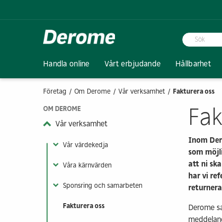
Handla online
Vårt erbjudande
Hållbarhet
Företag
Om Derome
Vår verksamhet
Fakturera oss
Skog
Klimat & miljö
Lediga jobb
Vår verksamhet
Trävaror
Socialt ansvar
Framtidsyrken
Press och medi
Fak
OM DEROME
Skogstjänster
Klimatförändringar
Vår värdekedja
Konstruktionsvirk
Jämställdhet & m
Försäljning
Nyheter
Vår verksamhet
Kontakt & info
Biologisk mångfald
Våra kärnvärden
Råspontluckor
Hälsa & säkerhet
Transport & logis
Nyhetsbrev
Inom Dero
Dokument & certifikat
Cirkulär ekonomi
Sponsring och samarbeten
Målad & obehandl
Ansvarsfulla inkö
Lagerarbete
Vår värdekedja
som möjli
Farliga ämnen
Fakturera oss
Målningtjänster
Ingenjör
att ni sk
Våra kärnvärden
Leveransinformation
Impregnerat virk
har vi re
Sponsring och samarbeten
Visa fler
returnera
Fakturera oss
Derome sa
Ansvarsfullt skogsbruk
Derome & EUD
Utbildning
Träkonstruktion
meddelande