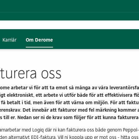
Karriär
Om Derome
a
Bygg
Ansvarsfullt
Förmåner
Kunskapsbank
Industri
Vi bygge
Du som 
företagande
turera oss
e
ångfald
Bygghandel
IMAB indu
Mutor & korruption
tik
Maskinuthyrning
Kontakt &
me arbetar vi för att ta emot så många av våra leverantörsf
ad panel
p
Svensk Bygglogistik
gt elektroniskt, ett arbete vi utför både för att effektivisera fl
Infrastruktur & anläggning
a få betalt i tid, men även för att värna om miljön. För att faktu
e
Kontakt & info
ferenskrav. Det innebär att fakturor med fel märkning kommer 
s till er. Nedan ser ni de krav som följer för att kunna fakturera
Dokument & certifikat
marbetar med Logiq där ni kan fakturera oss både genom Peppol-
R
Hållbarhetsrapportering
Hustillverkning
Bostads
n alternativt EDI-faktura. Vill ni koppla upp er mot oss - hitta oss 