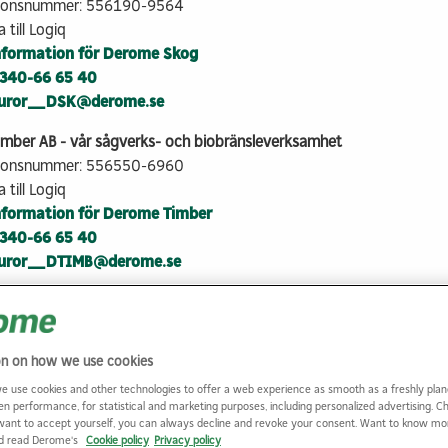
tionsnummer: 556190-9564
 till Logiq
nformation för Derome Skog
340-66 65 40
turor_DSK@derome.se
mber AB - vår sågverks- och biobränsleverksamhet
tionsnummer: 556550-6960
 till Logiq
nformation för Derome Timber
340-66 65 40
turor_DTIMB@derome.se
gg & Industri AB - vår bygg- och järnhandelsverksamhet
tionsnummer: 556202-5196
 till Logiq
on on how we use cookies
nformation för Derome Bygg & Industri
e use cookies and other technologies to offer a web experience as smooth as a freshly plan
340-66 65 40
en performance, for statistical and marketing purposes, including personalized advertising. 
uror.DBI@derome.se
want to accept yourself, you can always decline and revoke your consent. Want to know m
nd read Derome's
Cookie policy
Privacy policy