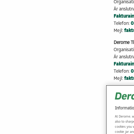
Organisa
Är anslutna
Fakturai
Telefon:
0
Mejl:
fak
Derome Ti
Organisa
Är anslutna
Fakturai
Telefon:
0
Mejl:
fak
Derome By
Organisa
Är anslutna
Informati
Fakturai
At Derome, w
Telefon:
0
also to sharp
Mejl:
fakt
cookies you 
cookie jar a