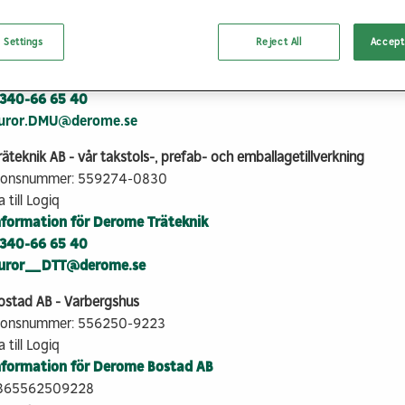
skinuthyrning AB - vår maskinuthyrningsverksamhet
tionsnummer: 556750-9228
 Settings
Reject All
Accept 
 till Logiq
nformation för Derome Maskinuthyrning
340-66 65 40
turor.DMU@derome.se
teknik AB - vår takstols-, prefab- och emballagetillverkning
tionsnummer: 559274-0830
 till Logiq
nformation för Derome Träteknik
340-66 65 40
turor_DTT@derome.se
stad AB - Varbergshus
tionsnummer: 556250-9223
 till Logiq
nformation för Derome Bostad AB
7365562509228