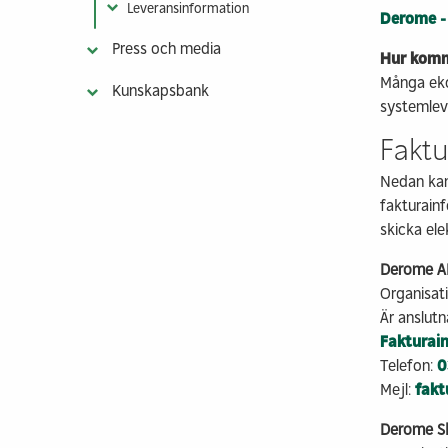
Leveransinformation
Derome -
Vår klimatnytta
Kontakt & info
Takstolar
Press och media
Färdigkapad st
Hur komme
Många eko
Fackverksbalkar
Kunskapsbank
systemlev
Prefabricerade
byggkomponente
Faktu
Maskinhallar
Nedan kan 
Visa fler
fakturainf
skicka ele
Derome AB
Organisa
Är anslutna
Fakturai
Telefon:
0
Mejl:
fak
Derome Sk