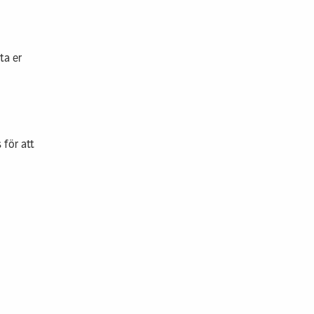
d låg
Hyra bostad & lokal
verkan
Kontakt & info
sstaden
ta er
llt byggande
p
 info
 för att