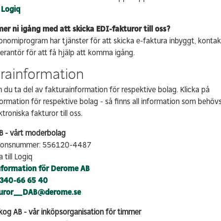
 Logiq
Prefabricerade
Bygga me
planelement
klimatpå
omme
r ni igång med att skicka EDI-fakturor till oss?
Modulhus
Trädgård
nomiprogram har tjänster för att skicka e-faktura inbyggt, kontak
erantör för att få hjälp att komma igång.
Referensprojekt
Industrie
r
Våra husfabriker
Markinkö
rainformation
Kontakt & info
Kontakt &
du ta del av fakturainformation för respektive bolag. Klicka på
ormation för respektive bolag - så finns all information som behövs
ktroniska fakturor till oss.
 - vårt moderbolag
tionsnummer: 556120-4487
 till Logiq
nformation för Derome AB
340-66 65 40
turor_DAB@derome.se
og AB - vår inköpsorganisation för timmer