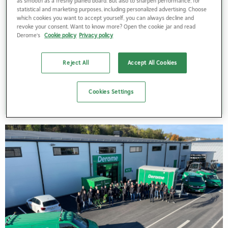
Under 80- och 90-talet tog vi steget från enskilda
as smooth as a freshly planed board. But also to sharpen performance, for
statistical and marketing purposes, including personalized advertising. Choose
byggprojekt till att utveckla hela bostadsområden. Bland
which cookies you want to accept yourself, you can always decline and
annat genom ett modigt tomtinköp under brinnande
revoke your consent. Want to know more? Open the cookie jar and read
Derome's
Cookie policy
Privacy policy
lågkonjunktur, en satsning som kom att lägga grunden för
framtida tillväxt och utveckling. Idag bygger vi bostäder
och områden anpassade för livets alla faser.
Reject All
Accept All Cookies
Cookies Settings
Lär mer om bostadsutveckling