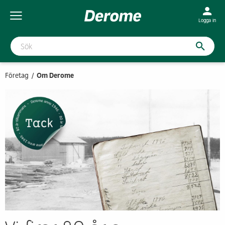
Logga in
Företag
Om Derome