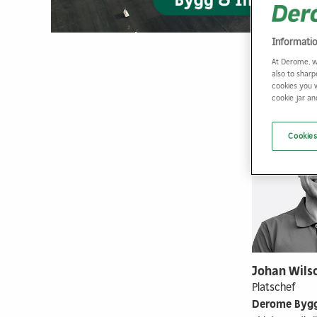
Informati
At Derome, w
also to sharp
cookies you 
cookie jar a
Cookies
Johan Wils
Platschef
Derome Bygg