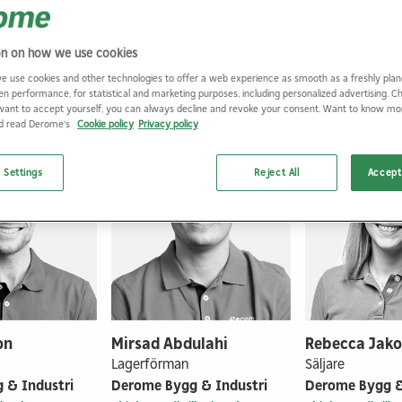
on on how we use cookies
e use cookies and other technologies to offer a web experience as smooth as a freshly plan
Vi som jobbar här
en performance, for statistical and marketing purposes, including personalized advertising. 
want to accept yourself, you can always decline and revoke your consent. Want to know m
nd read Derome's
Cookie policy
Privacy policy
 Settings
Reject All
Accept 
on
Mirsad Abdulahi
Rebecca Jako
Lagerförman
Säljare
 & Industri
Derome Bygg & Industri
Derome Bygg &