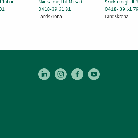
ll Johan
Skicka mejl till Mirsad
Skicka mejl till
01
0418-39 61 81
0418- 39 61 7
Landskrona
Landskrona