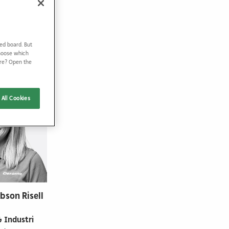
ed board. But
Choose which
ore? Open the
All Cookies
bson Risell
 Industri