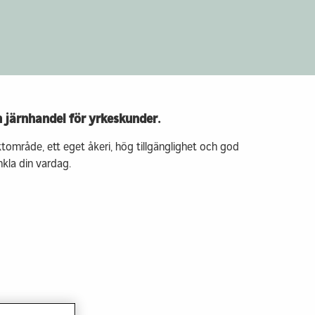
d låg
Hyra bostad & lokal
verkan
Kontakt & info
sstaden
llt byggande
p
 info
h järnhandel för yrkeskunder.
tområde, ett eget åkeri, hög tillgänglighet och god
enkla din vardag.