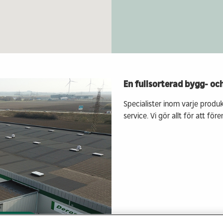
Prefabricerade
Bygga me
planelement
klimatpå
omme
Modulhus
Trädgård
Referensprojekt
Industrie
r
Våra husfabriker
Markinkö
Kontakt & info
Kontakt &
En fullsorterad bygg- oc
Specialister inom varje produk
service. Vi gör allt för att för