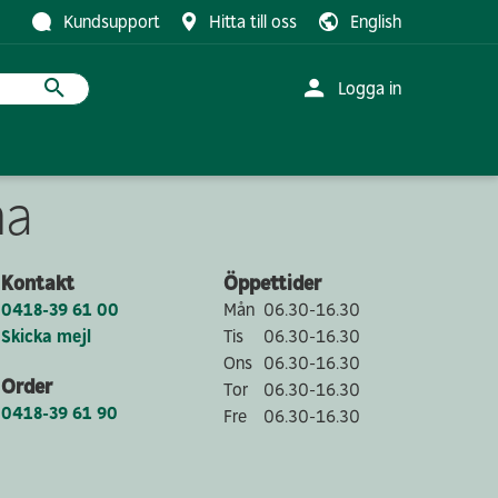
Kundsupport
Hitta till oss
English
Logga in
na
r med trä
studerar
Logistik
Innovationsprojekt
Traineeprogram
strihandel
Kontakt & info
Pilen
Kontakt
Öppettider
 info
Klivet
0418-39 61 00
Mån
06.30-16.30
Parkstråket
Skicka mejl
Tis
06.30-16.30
Friedländers gata
Ons
06.30-16.30
Order
Förskolan Hoppet
Tor
06.30-16.30
0418-39 61 90
Fre
06.30-16.30
Visa fler
utveckling
Bostäder