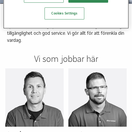
En fullsorterad bygg- och industrihandel för
yrkeskunder.
Cookies Settings
Specialister inom varje produktområde, ett eget åkeri, hög
tillgänglighet och god service. Vi gör allt för att förenkla din
vardag.
Vi som jobbar här