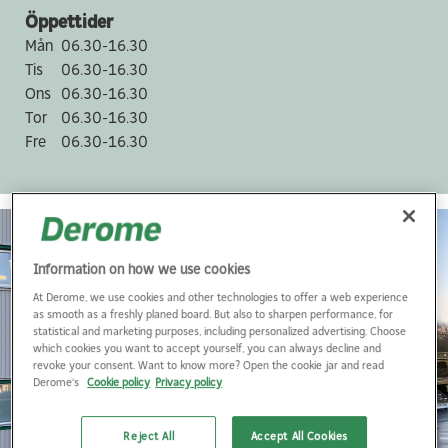
Öppettider
Mån
06.30-16.30
Tis
06.30-16.30
Ons
06.30-16.30
Tor
06.30-16.30
Fre
06.30-16.30
Information on how we use cookies
At Derome, we use cookies and other technologies to offer a web experience
as smooth as a freshly planed board. But also to sharpen performance, for
statistical and marketing purposes, including personalized advertising. Choose
which cookies you want to accept yourself, you can always decline and
revoke your consent. Want to know more? Open the cookie jar and read
Derome's
Cookie policy
Privacy policy
Reject All
Accept All Cookies