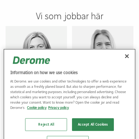
Vi som jobbar här
Information on how we use cookies
At Derome, we use cookies and other technologies to offer a web experience
as smooth as a freshly planed board. But also to sharpen performance, for
statistical and marketing purposes, including personalized advertising. Choose
Agné Nilsson
Felicia Bengtsson
which cookies you want to accept yourself, you can always decline and
Avdelningschef
Virkesadministratör
revoke your consent. Want to know more? Open the cookie jar and read
Derome's
Cookie policy
Privacy policy
Derome Skog
Derome Skog
Skicka mejl till Agné
Skicka mejl till Felicia
0346-21 67 32
0345-58 58 44
Reject All
Accept All Cookies
Kinnared
Kinnared