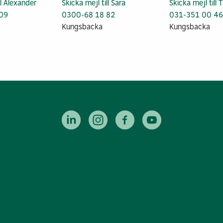
ll Alexander
Skicka mejl till Sara
Skicka mejl till
09
0300-68 18 82
031-351 00 4
Kungsbacka
Kungsbacka