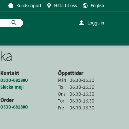
Kundsupport
Hitta till oss
English
Logga in
ka
r med trä
studerar
Logistik
Innovationsprojekt
Traineeprogram
strihandel
Kontakt & info
Pilen
Kontakt
Öppettider
 info
Klivet
0300-681880
Mån
06.30-16.30
Parkstråket
Skicka mejl
Tis
06.30-16.30
Friedländers gata
Ons
06.30-16.30
Order
Förskolan Hoppet
Tor
06.30-16.30
0300-681880
Fre
06.30-16.30
Visa fler
utveckling
Bostäder