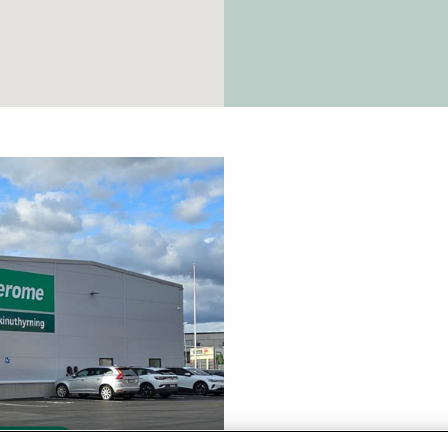
Prefabricerade
Bygga me
planelement
klimatpå
omme
Modulhus
Trädgård
Referensprojekt
Industrie
r
Våra husfabriker
Markinkö
Kontakt & info
Kontakt &