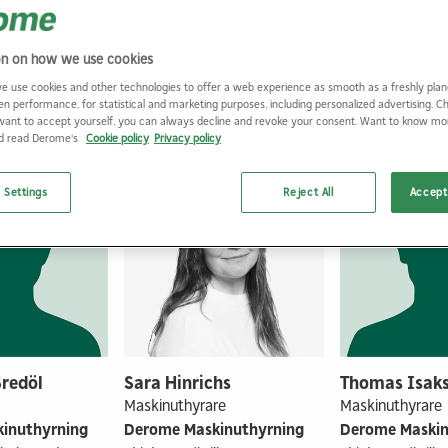
on on how we use cookies
e use cookies and other technologies to offer a web experience as smooth as a freshly plan
Vi som jobbar här
en performance, for statistical and marketing purposes, including personalized advertising. 
want to accept yourself, you can always decline and revoke your consent. Want to know m
nd read Derome's
Cookie policy
Privacy policy
 Settings
Reject All
Accept 
Bredöl
Sara Hinrichs
Thomas Isak
Maskinuthyrare
Maskinuthyrare
inuthyrning
Derome Maskinuthyrning
Derome Maskin