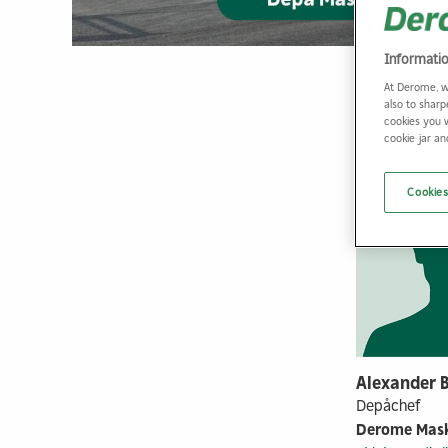
Informati
At Derome, w
also to sharp
cookies you 
cookie jar a
Cookies
Alexander 
Depåchef
Derome Mask