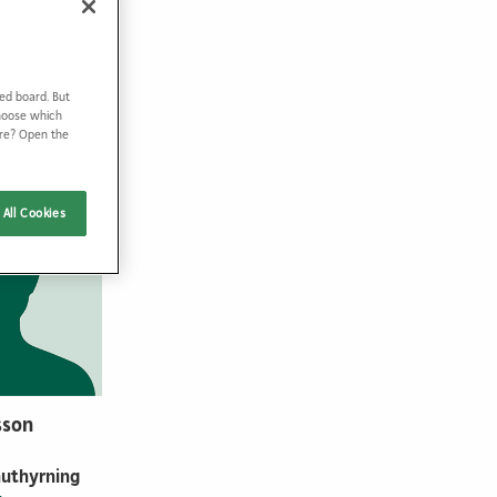
ed board. But
Choose which
ore? Open the
All Cookies
sson
uthyrning