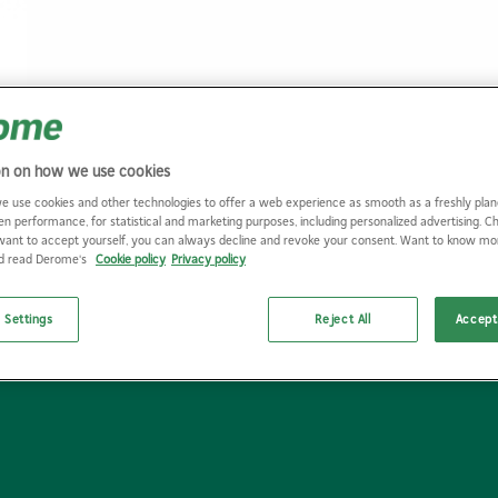
Prefabricerade
Bygga me
planelement
klimatpå
omme
Modulhus
Trädgård
Referensprojekt
Industrie
r
Våra husfabriker
Markinkö
on on how we use cookies
Kontakt & info
Kontakt &
e use cookies and other technologies to offer a web experience as smooth as a freshly plan
en performance, for statistical and marketing purposes, including personalized advertising. 
want to accept yourself, you can always decline and revoke your consent. Want to know m
nd read Derome's
Cookie policy
Privacy policy
 Settings
Reject All
Accept 