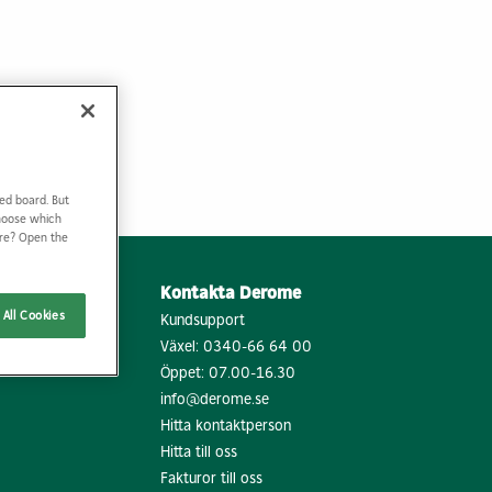
d låg
Hyra bostad & lokal
verkan
Kontakt & info
sstaden
llt byggande
p
 info
ed board. But
Choose which
ore? Open the
Kontakta Derome
All Cookies
Kundsupport
Växel:
0340-66 64 00
Öppet: 07.00-16.30
info@derome.se
Hitta kontaktperson
Hitta till oss
Fakturor till oss