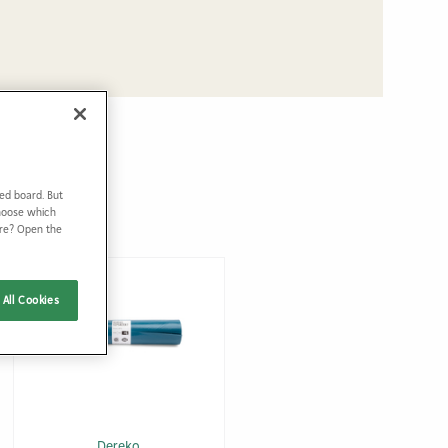
ed board. But
Choose which
ore? Open the
All Cookies
Dereko