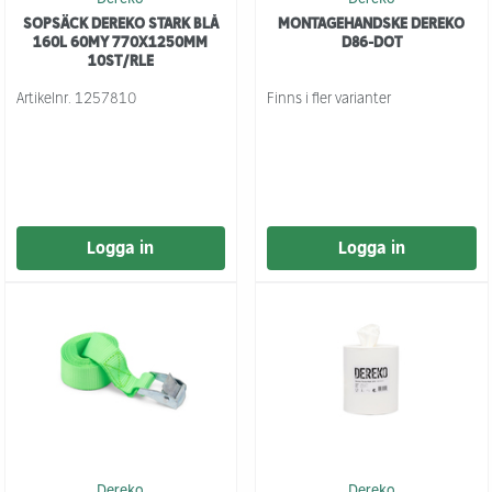
SOPSÄCK DEREKO STARK BLÅ
MONTAGEHANDSKE DEREKO
160L 60MY 770X1250MM
D86-DOT
10ST/RLE
Artikelnr.
1257810
Finns i fler varianter
Logga in
Logga in
Dereko
Dereko