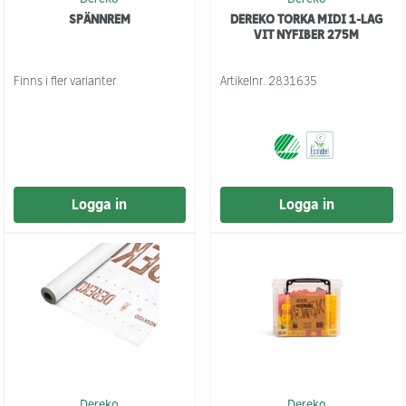
SPÄNNREM
DEREKO TORKA MIDI 1-LAG
VIT NYFIBER 275M
Finns i fler varianter
Artikelnr.
2831635
Logga in
Logga in
Dereko
Dereko