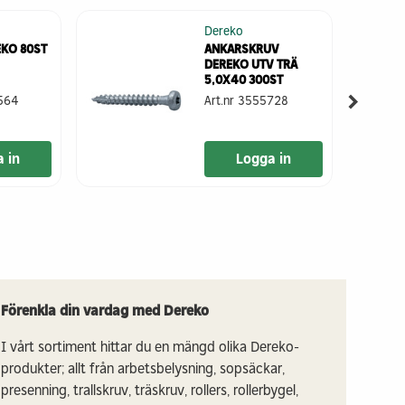
Dereko
EKO 80ST
ANKARSKRUV
DEREKO UTV TRÄ
5,0X40 300ST
564
Art.nr
3555728
 in
Logga in
Förenkla din vardag med Dereko
I vårt sortiment hittar du en mängd olika Dereko-
produkter; allt från arbetsbelysning, sopsäckar,
presenning, trallskruv, träskruv, rollers, rollerbygel,