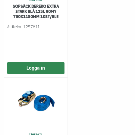
SOPSÄCK DEREKO EXTRA
STARK BLÅ 125L 90MY
750X1150MM 10ST/RLE
Artikelnr.
1257811
Logga in
Dereko