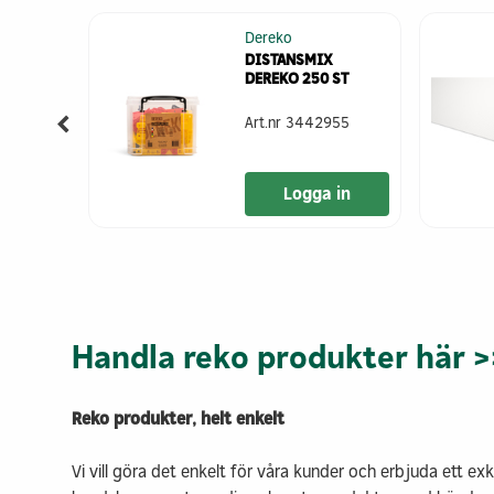
Dereko
RESENNING
DISTANSMIX
X5,4M
DEREKO 250 ST
70G/M2
17
Art.nr
3442955
 in
Logga in
Handla reko produkter här >
Reko produkter, helt enkelt
Vi vill göra det enkelt för våra kunder och erbjuda ett ex