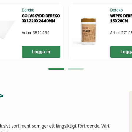
Dereko
Dereko
GOLVSKYDD DEREKO
WIPES DER
3X1220X2440MM
15X28CM
Art.nr
3511494
Art.nr
2714
Logga in
Logga
>
klusivt sortiment som ger ett långsiktigt förtroende. Vårt