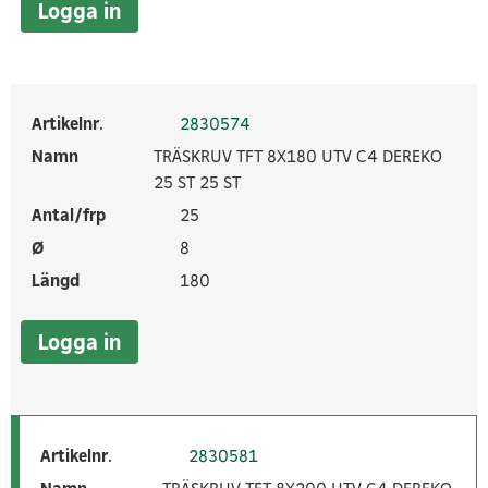
Logga in
Artikelnr.
2830574
Namn
TRÄSKRUV TFT 8X180 UTV C4 DEREKO
25 ST 25 ST
Antal/frp
25
Ø
8
Längd
180
Logga in
Artikelnr.
2830581