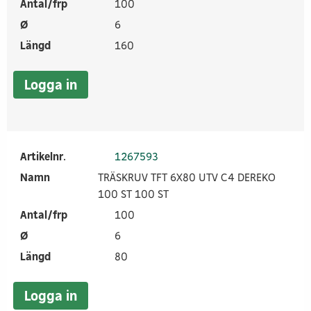
Antal/frp
100
Ø
6
Längd
160
Logga in
Artikelnr.
1267593
Namn
TRÄSKRUV TFT 6X80 UTV C4 DEREKO
100 ST 100 ST
Antal/frp
100
Ø
6
Längd
80
Logga in