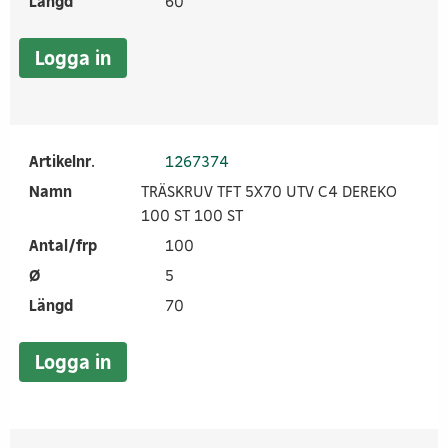
Längd
60
Logga in
Artikelnr.
1267374
Namn
TRÄSKRUV TFT 5X70 UTV C4 DEREKO
100 ST 100 ST
Antal/frp
100
Ø
5
Längd
70
Logga in