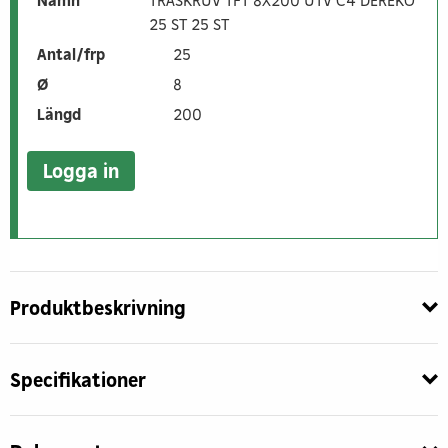
Namn
TRÄSKRUV TFT 8X200 UTV C4 DEREKO
25 ST 25 ST
Antal/frp
25
Ø
8
Längd
200
Logga in
Produktbeskrivning
Specifikationer