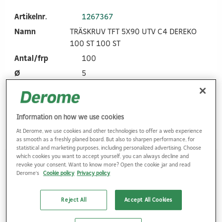
Artikelnr.
1267367
Namn
TRÄSKRUV TFT 5X90 UTV C4 DEREKO
100 ST 100 ST
Antal/frp
100
Ø
5
Längd
90
Logga in
Information on how we use cookies
At Derome, we use cookies and other technologies to offer a web experience
as smooth as a freshly planed board. But also to sharpen performance, for
statistical and marketing purposes, including personalized advertising. Choose
which cookies you want to accept yourself, you can always decline and
revoke your consent. Want to know more? Open the cookie jar and read
Artikelnr.
1267365
Derome's
Cookie policy
Privacy policy
Namn
TRÄSKRUV TFT 5X90 UTV C4 DEREKO
500 ST HINK 500 ST HINK
Reject All
Accept All Cookies
Antal/frp
500