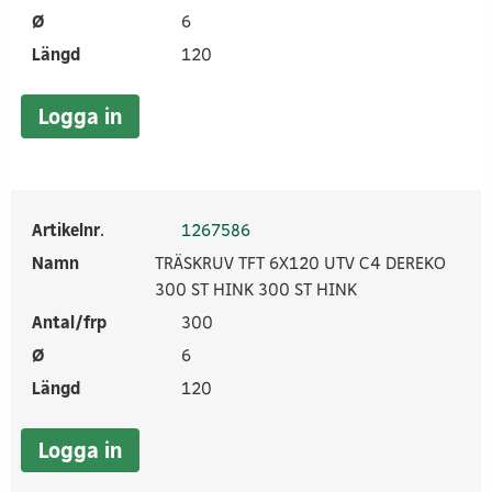
Ø
6
Längd
120
Logga in
Artikelnr.
1267586
Namn
TRÄSKRUV TFT 6X120 UTV C4 DEREKO
300 ST HINK 300 ST HINK
Antal/frp
300
Ø
6
Längd
120
Logga in