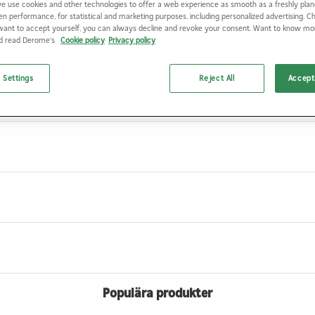
e use cookies and other technologies to offer a web experience as smooth as a freshly plan
ARBETSHANDSKE 151 GUIDE 8
8
en performance, for statistical and marketing purposes, including personalized advertising. 
want to accept yourself, you can always decline and revoke your consent. Want to know m
nd read Derome's
Cookie policy
Privacy policy
ARBETSHANDSKE 151 GUIDE 9
9
 Settings
Reject All
Accept 
Populära produkter