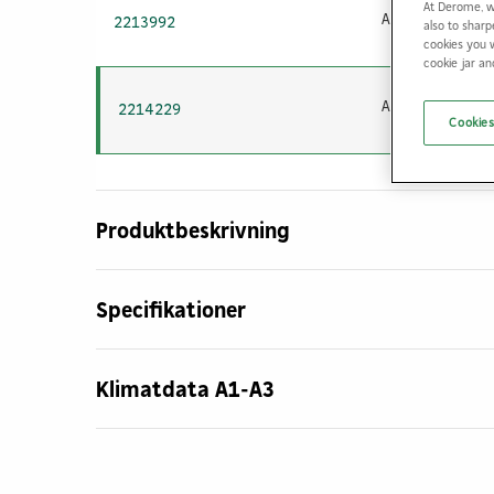
At Derome, w
2213992
also to sharp
cookies you 
cookie jar a
2214229
Cookies
Produktbeskrivning
Specifikationer
Klimatdata A1-A3