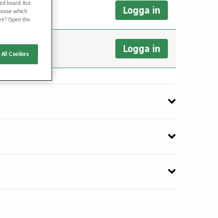
ed board. But
Logga in
Choose which
ore? Open the
Logga in
All Cookies