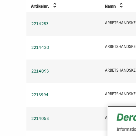
Artikelnr.
Namn
2214283
2214420
2214093
2213994
2214058
Informati