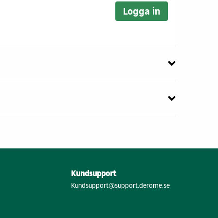
Logga in
Kundsupport
Kundsupport@support.derome.se