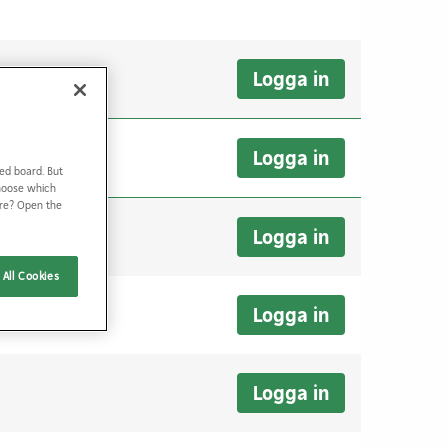
Logga in
Logga in
ed board. But
Choose which
ore? Open the
Logga in
All Cookies
Logga in
Logga in