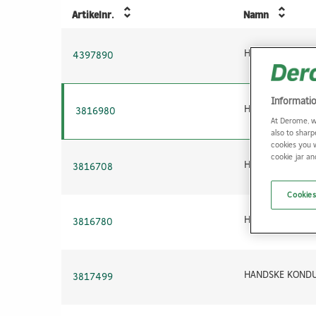
Artikelnr.
Namn
4397890
Informati
3816980
At Derome, w
also to sharp
cookies you 
cookie jar a
3816708
Cookies
3816780
3817499