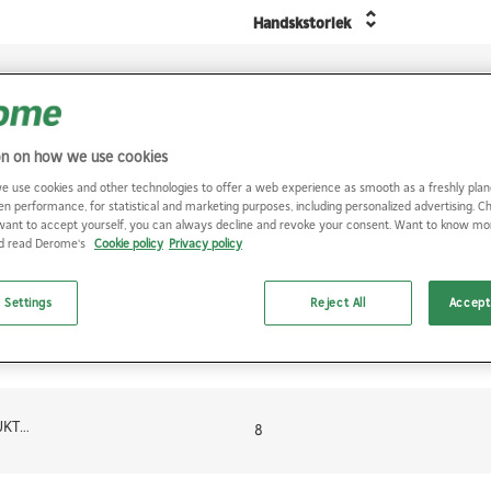
Handskstorlek
HANDSKE KONDUKTIVA GRÅ PU FINGERTOPP 10
10
on on how we use cookies
HANDSKE KONDUKTIVA GRÅ PU FINGERTOPP 5
5
e use cookies and other technologies to offer a web experience as smooth as a freshly plan
en performance, for statistical and marketing purposes, including personalized advertising. 
want to accept yourself, you can always decline and revoke your consent. Want to know m
nd read Derome's
Cookie policy
Privacy policy
HANDSKE KONDUKTIVA GRÅ PU FINGERTOPP 6
6
 Settings
Reject All
Accept 
HANDSKE KONDUKTIVA GRÅ PU FINGERTOPP 7
7
HANDSKE KONDUKTIVA GRÅ PU FINGERTOPP 8
8