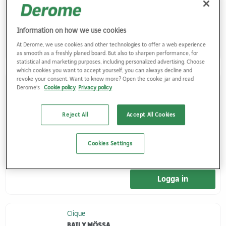
Information on how we use cookies
At Derome, we use cookies and other technologies to offer a web experience
Logga in
as smooth as a freshly planed board. But also to sharpen performance, for
statistical and marketing purposes, including personalized advertising. Choose
which cookies you want to accept yourself, you can always decline and
revoke your consent. Want to know more? Open the cookie jar and read
Clique
Derome's
Cookie policy
Privacy policy
T-SHIRT CLIQUE NEW CLASSIC T HERR
Reject All
Accept All Cookies
Finns i fler varianter
Cookies Settings
Logga in
Clique
BAILY MÖSSA