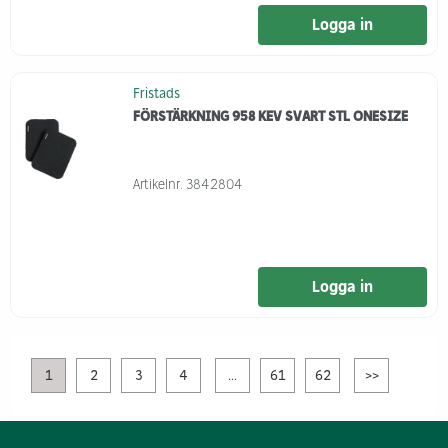
Logga in
Fristads
FÖRSTÄRKNING 958 KEV SVART STL ONESIZE
Artikelnr.
3842804
Logga in
1
2
3
4
...
61
62
>>