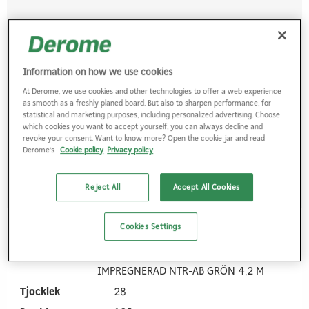
Artikelnr.
202812004350239
Namn
FURU TRALL EXKLUSIV O/S V 28X120
IMPREGNERAD NTR-AB GRÖN 3,9 M
Information on how we use cookies
Tjocklek
28
At Derome, we use cookies and other technologies to offer a web experience
Bredd
120
as smooth as a freshly planed board. But also to sharpen performance, for
statistical and marketing purposes, including personalized advertising. Choose
Längd
3900
which cookies you want to accept yourself, you can always decline and
revoke your consent. Want to know more? Open the cookie jar and read
Derome's
Cookie policy
Privacy policy
Logga in
Reject All
Accept All Cookies
Cookies Settings
Artikelnr.
202812004350242
Namn
FURU TRALL EXKLUSIV O/S V 28X120
IMPREGNERAD NTR-AB GRÖN 4,2 M
Tjocklek
28