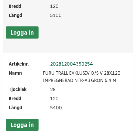
Bredd
120
Längd
5100
Logga in
Artikelnr.
202812004350254
Namn
FURU TRALL EXKLUSIV O/S V 28X120
IMPREGNERAD NTR-AB GRÖN 5,4 M
Tjocklek
28
Bredd
120
Längd
5400
Logga in