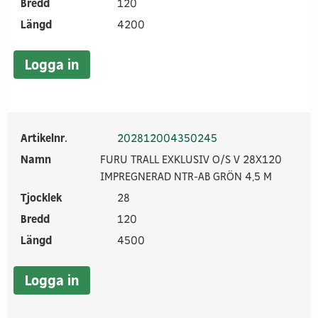
Bredd
120
Längd
4200
Logga in
Artikelnr.
202812004350245
Namn
FURU TRALL EXKLUSIV O/S V 28X120
IMPREGNERAD NTR-AB GRÖN 4,5 M
Tjocklek
28
Bredd
120
Längd
4500
Logga in