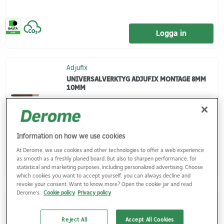
Logga in
Adjufix
UNIVERSALVERKTYG ADJUFIX MONTAGE 8MM
10MM
Artikelnr.
3805751
Information on how we use cookies
At Derome, we use cookies and other technologies to offer a web experience
as smooth as a freshly planed board. But also to sharpen performance, for
Logga in
statistical and marketing purposes, including personalized advertising. Choose
which cookies you want to accept yourself, you can always decline and
revoke your consent. Want to know more? Open the cookie jar and read
Derome's
Cookie policy
Privacy policy
Adjufix
SPÄRRSKAFT ADJUFIX NYE 10MM INSEXGREPP
Reject All
Accept All Cookies