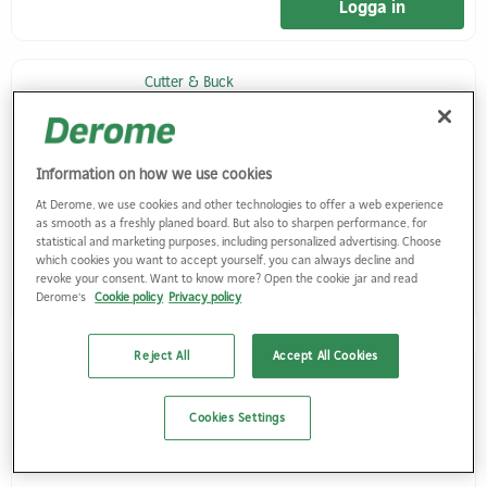
Logga in
Cutter & Buck
PIKÉTRÖJA CUTTER & BUCK ADVENTAGE
PREMIUM HERR
Information on how we use cookies
Finns i fler varianter
At Derome, we use cookies and other technologies to offer a web experience
as smooth as a freshly planed board. But also to sharpen performance, for
statistical and marketing purposes, including personalized advertising. Choose
which cookies you want to accept yourself, you can always decline and
revoke your consent. Want to know more? Open the cookie jar and read
Logga in
Derome's
Cookie policy
Privacy policy
Reject All
Accept All Cookies
Cutter & Buck
HOODTRÖJA PEMBERTON FULL ZIP HERR
Cookies Settings
Finns i fler varianter