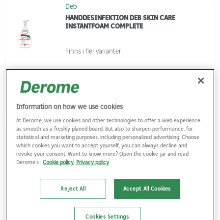
Deb
HANDDESINFEKTION DEB SKIN CARE
INSTANTFOAM COMPLETE
Finns i fler varianter
Logga in
Information on how we use cookies
At Derome, we use cookies and other technologies to offer a web experience
as smooth as a freshly planed board. But also to sharpen performance, for
Deb
statistical and marketing purposes, including personalized advertising. Choose
which cookies you want to accept yourself, you can always decline and
HANDRENGÖRING SCJ KRESTO CITRUS 2L
revoke your consent. Want to know more? Open the cookie jar and read
Derome's
Cookie policy
Privacy policy
Artikelnr.
3821511
Reject All
Accept All Cookies
Cookies Settings