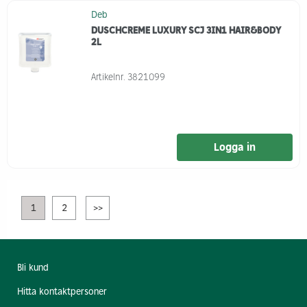
Deb
DUSCHCREME LUXURY SCJ 3IN1 HAIR&BODY
2L
Artikelnr.
3821099
Logga in
1
2
>>
Bli kund
Hitta kontaktpersoner