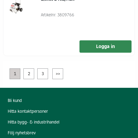
Artikelnr.
3809766
Logga in
1
2
3
>>
Bli kund
Hitta kontaktpersoner
Hitta bygg- & industrihandel
Följ nyhetsbrev