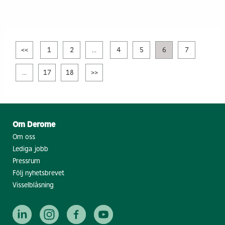
<<
1
2
...
4
5
6
7
...
17
18
>>
Om Derome
Om oss
Lediga jobb
Pressrum
Följ nyhetsbrevet
Visselblåsning