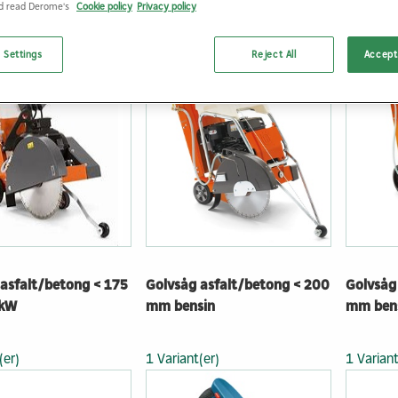
nd read Derome's
Cookie policy
Privacy policy
(er)
1 Variant(er)
1 Variant
 Settings
Reject All
Accept 
asfalt/betong < 175
Golvsåg asfalt/betong < 200
Golvsåg
 kW
mm bensin
mm ben
(er)
1 Variant(er)
1 Variant