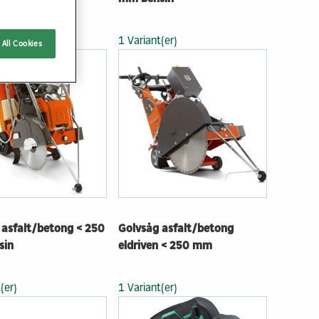
(er)
1 Variant(er)
All Cookies
 asfalt/betong < 250
Golvsåg asfalt/betong
sin
eldriven < 250 mm
(er)
1 Variant(er)