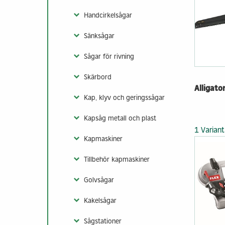
Vår klimatnytta
Kontakt & info
Takstolar
Handcirkelsågar
Färdigkapad st
Sänksågar
Fackverksbalkar
Sågar för rivning
Prefabricerade
byggkomponente
Skärbord
Maskinhallar
Alligato
Visa fler
Kap, klyv och geringssågar
Kapsåg metall och plast
1 Variant
Kapmaskiner
Tillbehör kapmaskiner
Golvsågar
Kakelsågar
Sågstationer