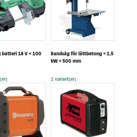
d låg
Hyra bostad & lokal
verkan
Kontakt & info
sstaden
llt byggande
p
 info
 batteri 18 V < 100
Bandsåg för lättbetong < 1,5
kW < 500 mm
(er)
1 Variant(er)