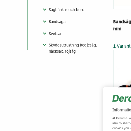
Sågbänkar och bord
Bandsåg 
Bandsågar
mm
Svetsar
Skyddsutrustning kedjesåg,
1 Variant
häcksax, röjsåg
Informati
At Derome, w
Elsvets/
also to sharp
cookies you 