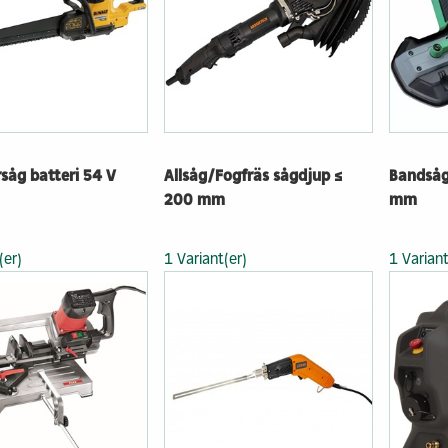
Prefabricerade
Bygga me
planelement
klimatpå
omme
Modulhus
Trädgård
Referensprojekt
Industrie
r
Våra husfabriker
Markinkö
Kontakt & info
Kontakt &
rsåg batteri 54 V
Allsåg/Fogfräs sågdjup ≤
Bandsåg
200 mm
mm
(er)
1 Variant(er)
1 Variant