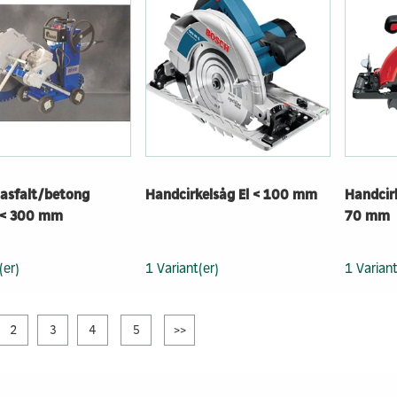
 asfalt/betong
Handcirkelsåg El < 100 mm
Handcirk
n < 300 mm
70 mm
(er)
1 Variant(er)
1 Variant
2
3
4
5
>>