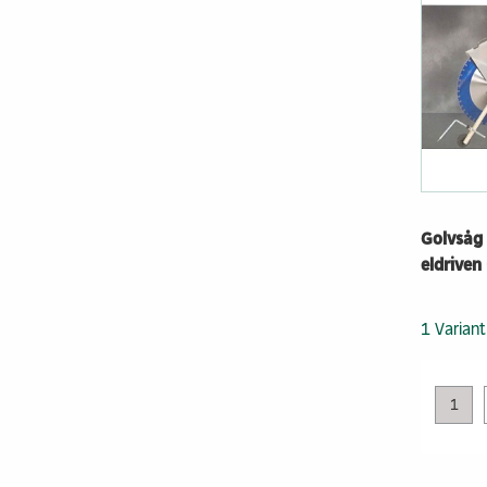
Golvsåg
eldrive
1 Variant
1