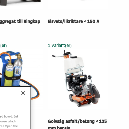
ggregat till Ringkap
Elsvets/likriktare < 150 A
(er)
1 Variant(er)
ed board. But
 inkl kärra
Golvsåg asfalt/betong < 125
Choose which
ore? Open the
mm bensin