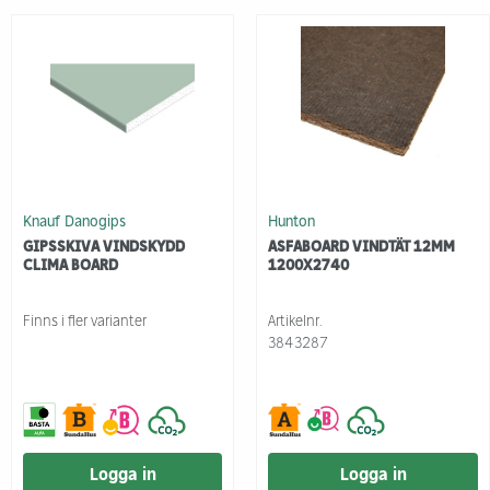
Knauf Danogips
Hunton
GIPSSKIVA VINDSKYDD
ASFABOARD VINDTÄT 12MM
CLIMA BOARD
1200X2740
Finns i fler varianter
Artikelnr.
3843287
Logga in
Logga in