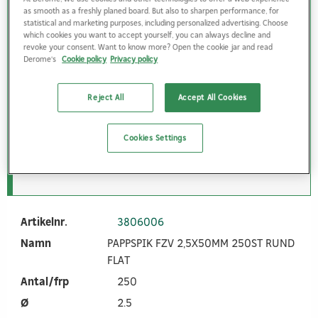
Artikelnr.
3805682
as smooth as a freshly planed board. But also to sharpen performance, for
statistical and marketing purposes, including personalized advertising. Choose
Namn
PAPPSPIK FZV 2,5X35MM 500ST
which cookies you want to accept yourself, you can always decline and
RUND FLAT
revoke your consent. Want to know more? Open the cookie jar and read
Derome's
Cookie policy
Privacy policy
Antal/frp
500
Ø
2.5
Reject All
Accept All Cookies
Längd
35
Cookies Settings
Logga in
Artikelnr.
3806006
Namn
PAPPSPIK FZV 2,5X50MM 250ST RUND
FLAT
Antal/frp
250
Ø
2.5