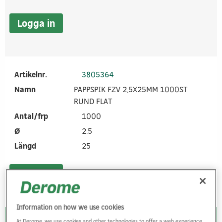
Logga in
Artikelnr.
3805364
Namn
PAPPSPIK FZV 2,5X25MM 1000ST
RUND FLAT
Antal/frp
1000
Ø
2.5
Längd
25
Logga in
Information on how we use cookies
At Derome, we use cookies and other technologies to offer a web experience