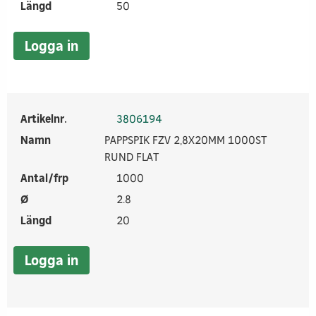
Längd
50
Logga in
Artikelnr.
3806194
Namn
PAPPSPIK FZV 2,8X20MM 1000ST
RUND FLAT
Antal/frp
1000
Ø
2.8
Längd
20
Logga in