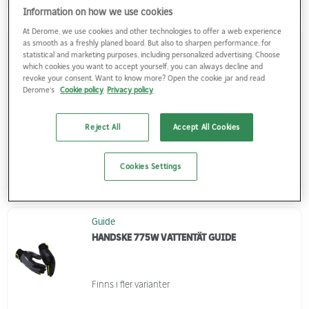
Information on how we use cookies
At Derome, we use cookies and other technologies to offer a web experience
Exelar
as smooth as a freshly planed board. But also to sharpen performance, for
statistical and marketing purposes, including personalized advertising. Choose
MONTAGEHANDSKE AMARA 5547AM EXELAR
which cookies you want to accept yourself, you can always decline and
revoke your consent. Want to know more? Open the cookie jar and read
Derome's
Cookie policy
Privacy policy
Finns i fler varianter
Reject All
Accept All Cookies
Cookies Settings
Logga in
Guide
HANDSKE 775W VATTENTÄT GUIDE
Finns i fler varianter