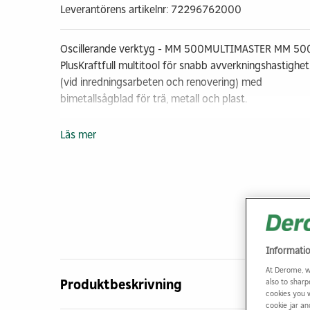
Leverantörens artikelnr: 72296762000
Oscillerande verktyg - MM 500MULTIMASTER MM 50
PlusKraftfull multitool för snabb avverkningshastighet
(vid inredningsarbeten och renovering) med
bimetallsågblad för trä, metall och plast.
Läs mer
Informati
At Derome, w
Produktbeskrivning
also to sharp
cookies you 
cookie jar a