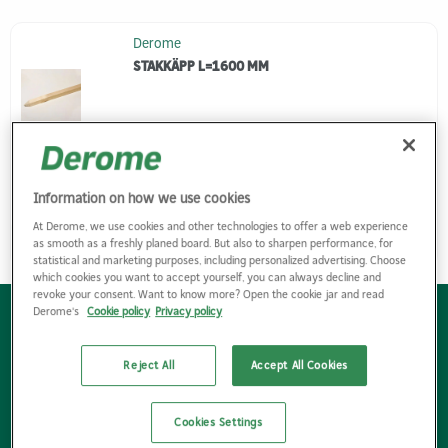
Derome
STAKKÄPP L=1600 MM
Artikelnr.
1234703
Information on how we use cookies
At Derome, we use cookies and other technologies to offer a web experience
Logga in
as smooth as a freshly planed board. But also to sharpen performance, for
statistical and marketing purposes, including personalized advertising. Choose
which cookies you want to accept yourself, you can always decline and
revoke your consent. Want to know more? Open the cookie jar and read
Derome's
Cookie policy
Privacy policy
Bli kund
Hitta kontaktpersoner
Reject All
Accept All Cookies
Hitta bygg- & industrihandel
Cookies Settings
Följ nyhetsbrev