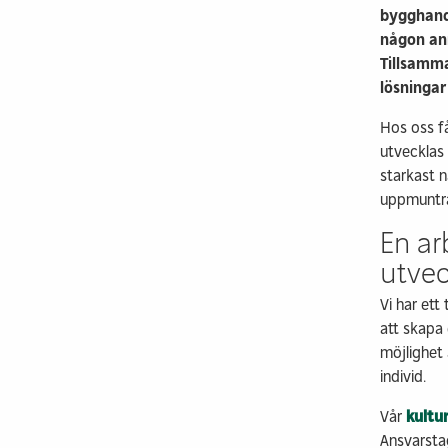
bygghande
någon ann
Tillsamm
lösningar
Hos oss få
utvecklas
starkast n
uppmuntrar
En a
utvec
Vi har et
att skapa 
möjlighet
individ.
Vår
kultu
Ansvarsta