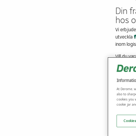
Din f
hos o
Vi erbjud
utveckla
inom logis
Vill du v
Derome!
Informati
At Derome, w
also to sharp
cookies you 
cookie jar a
Cookies
K