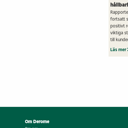
hållbar
Rapporten
fortsatt 
positivt 
viktiga s
till kund
innovatio
Läs mer
Om Derome