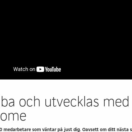
Prefabricerade
Bygga me
planelement
klimatpå
omme
Modulhus
Trädgård
Referensprojekt
Industrie
r
Våra husfabriker
Markinkö
Kontakt & info
Kontakt &
ba och utvecklas med
rome
0 medarbetare som väntar på just dig. Oavsett om ditt nästa s