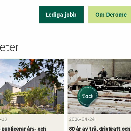
Lediga jobb
Om Derome
eter
-13
2026-04-24
publicerar års- och
80 år av trä, drivkraft och