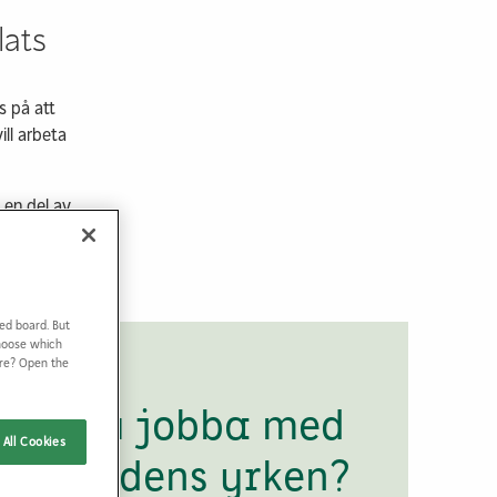
lats
s på att
ill arbeta
i en del av
ed board. But
Choose which
ore? Open the
Vill du jobba med
All Cookies
framtidens yrken?