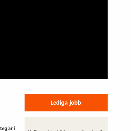
d låg
Hyra bostad & lokal
verkan
Kontakt & info
sstaden
llt byggande
p
 info
Lediga jobb
teg är i