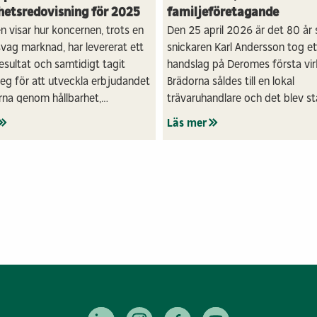
hetsredovisning för 2025
familjeföretagande
 visar hur koncernen, trots en
Den 25 april 2026 är det 80 år
svag marknad, har levererat ett
snickaren Karl Andersson tog et
resultat och samtidigt tagit
handslag på Deromes första vir
teg för att utveckla erbjudandet
Brädorna såldes till en lokal
erna genom hållbarhet,
trävaruhandlare och det blev st
n och effektivisering.
familjeföretaget Deromes 80-år
Läs mer
mot att bli Sveriges största fam
träindustri.