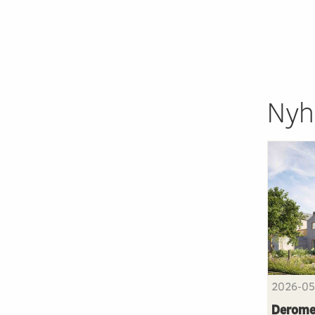
Nyh
2026-05
Derome 