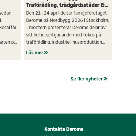
Träförädling, trädgårdsstäder &
träbyggnation
 sedan
Den 21–24 april deltar familjeföretaget
t
Derome på Nordbygg 2026 i Stockholm.
kesaffär.
I montern presenterar Derome delar av
sitt helhetserbjudande med fokus på
arten på
träförädling, industriell husproduktion
iga resa
och innovativa lösningar för ett mer
Läs mer
iljeägda
hållbart byggande.
Se fler nyheter
Kontakta Derome