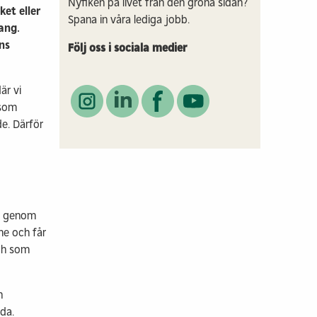
Nyfiken på livet från den gröna sidan?
et eller
Spana in våra lediga jobb.
ang.
ns
Följ oss i sociala medier
är vi
 som
de. Därför
vi genom
me och får
och som
h
da.