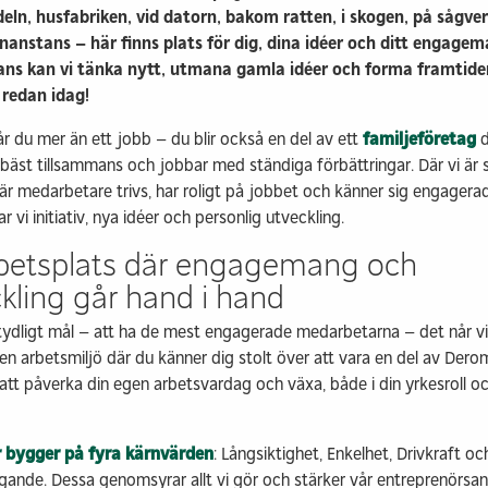
ln, husfabriken, vid datorn, bakom ratten, i skogen, på sågverk
anstans – här finns plats för dig, dina idéer och ditt engagem
ans kan vi tänka nytt, utmana gamla idéer och forma framtide
 redan idag!
r du mer än ett jobb – du blir också en del av ett
familjeföretag
d
 bäst tillsammans och jobbar med ständiga förbättringar. Där vi är
är medarbetare trivs, har roligt på jobbet och känner sig engagera
 vi initiativ, nya idéer och personlig utveckling.
rbetsplats där engagemang och
kling går hand i hand
t tydligt mål – att ha de mest engagerade medarbetarna – det når 
en arbetsmiljö där du känner dig stolt över att vara en del av Dero
 att påverka din egen arbetsvardag och växa, både i din yrkesroll 
r bygger på fyra kärnvärden
: Långsiktighet, Enkelhet, Drivkraft oc
gande. Dessa genomsyrar allt vi gör och stärker vår entreprenörsan