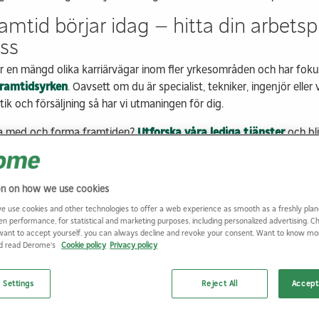
ramtid börjar idag – hitta din arbetsp
ss
er en mängd olika karriärvägar inom fler yrkesområden och har foku
framtidsyrken
. Oavsett om du är specialist, tekniker, ingenjör eller v
tik och försäljning så har vi utmaningen för dig.
ara med och forma framtiden?
Utforska våra lediga tjänster
och bl
on on how we use cookies
e use cookies and other technologies to offer a web experience as smooth as a freshly plan
en performance, for statistical and marketing purposes, including personalized advertising. 
want to accept yourself, you can always decline and revoke your consent. Want to know m
nd read Derome's
Cookie policy
Privacy policy
Derome utses till
 Settings
Reject All
Accept 
arriärföretag 2026