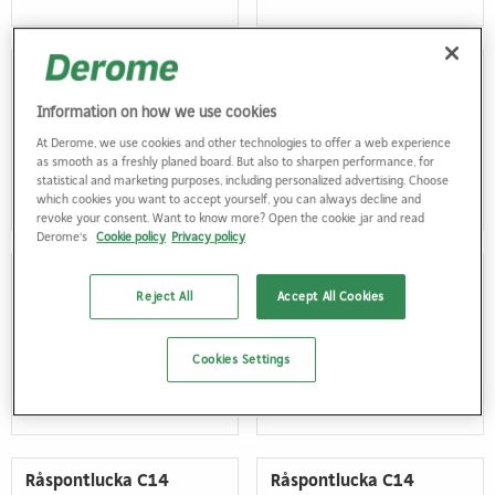
PEFC-certifikat Nässjö
PEFC-certifikat Timber
Takstolsfabrik
Intyg & certifikat
Information on how we use cookies
Intyg & certifikat
(135 kb)
At Derome, we use cookies and other technologies to offer a web experience
(99 kb)
as smooth as a freshly planed board. But also to sharpen performance, for
statistical and marketing purposes, including personalized advertising. Choose
which cookies you want to accept yourself, you can always decline and
revoke your consent. Want to know more? Open the cookie jar and read
Derome's
Cookie policy
Privacy policy
PEFC-certifikat Träteknik
PSI Blad DSH700,
Reject All
Accept All Cookies
Intyg & certifikat
Maskinuthyrning
Produktblad
(137 kb)
(319 kb)
Cookies Settings
Råspontlucka C14
Råspontlucka C14