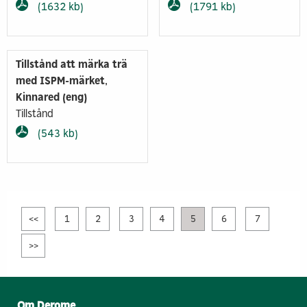
(1632 kb)
(1791 kb)
Tillstånd att märka trä
med ISPM-märket,
Kinnared (eng)
Tillstånd
(543 kb)
<<
1
2
3
4
5
6
7
>>
Om Derome