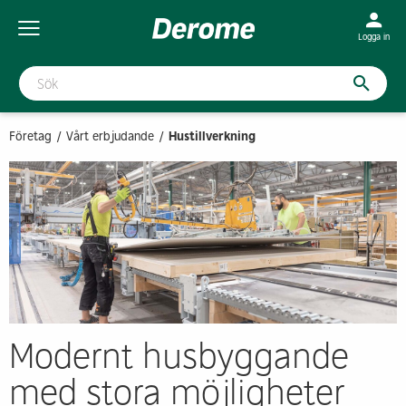
Logga in
Företag
Vårt erbjudande
Hustillverkning
Modernt husbyggande
med stora möjligheter