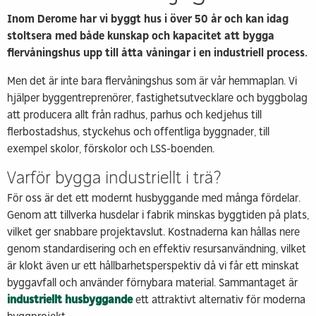
Inom Derome har vi byggt hus i över 50 år och kan idag
stoltsera med både kunskap och kapacitet att bygga
flervåningshus upp till åtta våningar i en industriell process.
Men det är inte bara flervåningshus som är vår hemmaplan. Vi
hjälper byggentreprenörer, fastighetsutvecklare och byggbolag
att producera allt från radhus, parhus och kedjehus till
flerbostadshus, styckehus och offentliga byggnader, till
exempel skolor, förskolor och LSS-boenden.
Varför bygga industriellt i trä?
För oss är det ett modernt husbyggande med många fördelar.
Genom att tillverka husdelar i fabrik minskas byggtiden på plats,
vilket ger snabbare projektavslut. Kostnaderna kan hållas nere
genom standardisering och en effektiv resursanvändning, vilket
är klokt även ur ett hållbarhetsperspektiv då vi får ett minskat
byggavfall och använder förnybara material. Sammantaget är
industriellt husbyggande
ett attraktivt alternativ för moderna