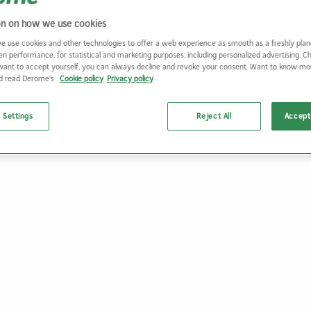
on on how we use cookies
e use cookies and other technologies to offer a web experience as smooth as a freshly plan
en performance, for statistical and marketing purposes, including personalized advertising. 
want to accept yourself, you can always decline and revoke your consent. Want to know m
nd read Derome's
Cookie policy
Privacy policy
 Settings
Reject All
Accept 