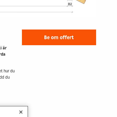
d låg
Hyra bostad & lokal
verkan
Kontakt & info
sstaden
llt byggande
p
Be om offert
 info
i är
rda
et hur du
idd du