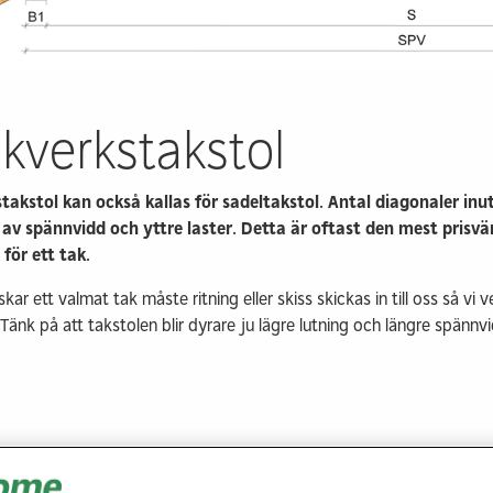
Prefabricerade
Bygga me
planelement
klimatpå
omme
Modulhus
Trädgård
Referensprojekt
Industrie
kverkstakstol
r
Våra husfabriker
Markinkö
Kontakt & info
Kontakt &
takstol kan också kallas för sadeltakstol. Antal diagonaler inut
av spännvidd och yttre laster. Detta är oftast den mest prisvä
 för ett tak.
ar ett valmat tak måste ritning eller skiss skickas in till oss så vi v
 Tänk på att takstolen blir dyrare ju lägre lutning och längre spännv