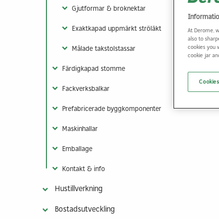
Gjutformar & broknektar
Informati
Exaktkapad uppmärkt ströläkt
At Derome, w
also to sharp
cookies you 
Målade takstolstassar
cookie jar a
Färdigkapad stomme
Cookies
Fackverksbalkar
Prefabricerade byggkomponenter
Maskinhallar
Emballage
Kontakt & info
Hustillverkning
Bostadsutveckling