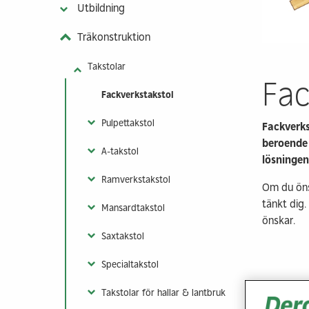
Utbildning
Vår klimatnytta
Kontakt & info
Takstolar
Träkonstruktion
Färdigkapad st
Fackverksbalkar
Takstolar
Prefabricerade
Fac
byggkomponente
Fackverkstakstol
Maskinhallar
Pulpettakstol
Fackverks
Visa fler
beroende 
A-takstol
lösningen
Ramverkstakstol
Om du önsk
tänkt dig.
Mansardtakstol
önskar.
Saxtakstol
Specialtakstol
Takstolar för hallar & lantbruk