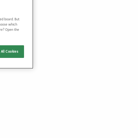
ed board. But
Choose which
ore? Open the
All Cookies