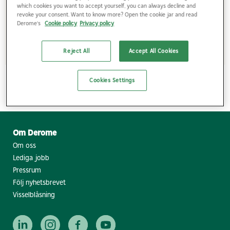
which cookies you want to accept yourself, you can always decline and
att återvinna spillprodukter kan vi omvandla dem till
revoke your consent. Want to know more? Open the cookie jar and read
biobränsle. Ta kontakt med våra
kunniga specialister inom
Derome's
Cookie policy
Privacy policy
biobränsle.
Reject All
Accept All Cookies
Cookies Settings
Pellets
Övrigt biobränsle
Om Derome
Om oss
Lediga jobb
Pressrum
Följ nyhetsbrevet
Visselblåsning