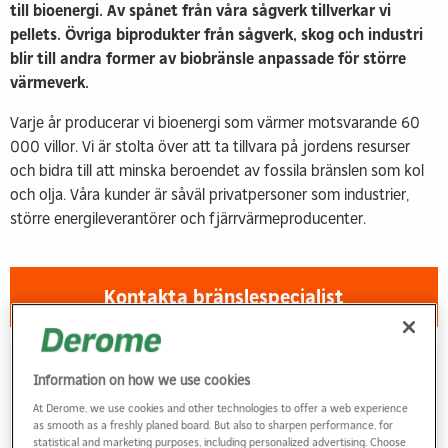
till bioenergi. Av spånet från våra sågverk tillverkar vi
pellets. Övriga biprodukter från sågverk, skog och industri
blir till andra former av biobränsle anpassade för större
värmeverk.
Varje år producerar vi bioenergi som värmer motsvarande 60
000 villor. Vi är stolta över att ta tillvara på jordens resurser
och bidra till att minska beroendet av fossila bränslen som kol
och olja. Våra kunder är såväl privatpersoner som industrier,
större energileverantörer och fjärrvärmeproducenter.
Kontakta bränslespecialist
Vill du veta mer om hur du kan klimatoptimera
Information on how we use cookies
din uppvärmning?
At Derome, we use cookies and other technologies to offer a web experience
as smooth as a freshly planed board. But also to sharpen performance, for
statistical and marketing purposes, including personalized advertising. Choose
Vi arbetar dagligen för att främja ett hållbart arbete. Genom