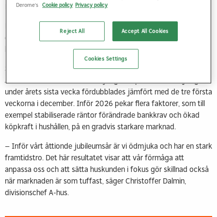
Derome's
Cookie policy
Privacy policy
Hansson.
Ett konkret exempel är lanseringen av Flexval, som gör det
Reject All
Accept All Cookies
enklare för kunder att i högre grad forma sitt hus efter egna
behov och önskemål.
Cookies Settings
Stark avslutning och tro på 2026
A-hus avslutade året med en tydlig slutspurt, där försäljningen
under årets sista vecka fördubblades jämfört med de tre första
veckorna i december. Inför 2026 pekar flera faktorer, som till
exempel stabiliserade räntor förändrade bankkrav och ökad
köpkraft i hushållen, på en gradvis starkare marknad.
– Inför vårt åttionde jubileumsår är vi ödmjuka och har en stark
framtidstro. Det här resultatet visar att vår förmåga att
anpassa oss och att sätta huskunden i fokus gör skillnad också
när marknaden är som tuffast, säger Christoffer Dalmin,
divisionschef A-hus.