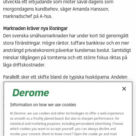
utveckla ett erbjudande som möter såväl dagens som
morgondagens kundbehov, säger Amanda Hansson,
marknadschef på A-hus.
Marknaden kräver nya lösningar
Den svenska småhusmarknaden har under kort tid genomgått
stora förändringar. Högre räntor, tuffare bankkrav och en mer
ansträngd privatekonomi påverkar kundernas beslut. Samtidigt
minskar tillgången på tomterna och ett större fokus riktas på
låga driftskostnader.
Parallellt sker ett skifte bland de typiska husköparna. Andelen
förstagångsköpare minskar, samtidigt som fler personer över
55 år väljer att bygga nytt när livssituationen förändras genom
till exempel bostadsminskning. Det ställer nya krav på
Information on how we use cookies
flexibilitet, valfrihet och långsiktigt hållbara bostäder.
At Derome, we use cookies and other technologies to offer a web experience
– För oss handlar det om att anpassa oss genom att skapa
as smooth as a freshly planed board. But also to sharpen performance, for
statistical and marketing purposes, including personalized advertising. Choose
större flexibilitet och erbjuda fler möjligheter att anpassa sina
which cookies you want to accept yourself, you can always decline and
hus efter både plånbok och livssituation, säger Amanda
revoke your consent. Want to know more? Open the cookie jar and read