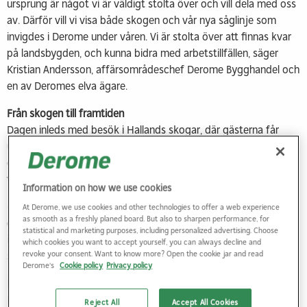
ursprung är något vi är väldigt stolta över och vill dela med oss
av. Därför vill vi visa både skogen och vår nya såglinje som
invigdes i Derome under våren. Vi är stolta över att finnas kvar
på landsbygden, och kunna bidra med arbetstillfällen, säger
Kristian Andersson, affärsområdeschef Derome Bygghandel och
en av Deromes elva ägare.
Från skogen till framtiden
Dagen inleds med besök i Hallands skogar, där gästerna får
uppleva en skogsavverkning på nära håll. Därefter väntar en
guidad tur i Deromes nya såglinje. Syftet är att visa hela
värdekedjan, från råvara till färdiga produkter.
Information on how we use cookies
– Vi vill lyfta byggarna, de som gör jobbet, och skapa en arena
At Derome, we use cookies and other technologies to offer a web experience
as smooth as a freshly planed board. But also to sharpen performance, for
där branschen kan mötas. Det blir en kväll för nätverkande,
statistical and marketing purposes, including personalized advertising. Choose
inspiration och nya affärsmöjligheter. Vi tror på att vi blir
which cookies you want to accept yourself, you can always decline and
revoke your consent. Want to know more? Open the cookie jar and read
starkare tillsammans, säger Kristian Andersson.
Derome's
Cookie policy
Privacy policy
Bygga vinnare på scen och i branschen
Kvällen bjuder på galamiddag och prisutdelning i fyra
Reject All
Accept All Cookies