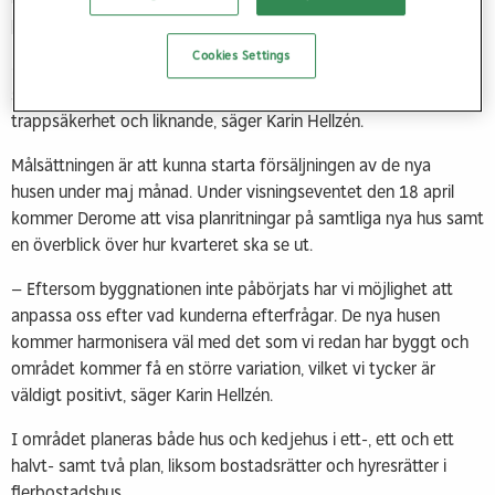
plan, hela familjen.
Cookies Settings
–Många barnfamiljer tycker om att kunna leva på markplan, att
sova på samma våningsplan och inte behöva fundera över
trappsäkerhet och liknande, säger Karin Hellzén.
Målsättningen är att kunna starta försäljningen av de nya
husen under maj månad. Under visningseventet den 18 april
kommer Derome att visa planritningar på samtliga nya hus samt
en överblick över hur kvarteret ska se ut.
– Eftersom byggnationen inte påbörjats har vi möjlighet att
anpassa oss efter vad kunderna efterfrågar. De nya husen
kommer harmonisera väl med det som vi redan har byggt och
området kommer få en större variation, vilket vi tycker är
väldigt positivt, säger Karin Hellzén.
I området planeras både hus och kedjehus i ett-, ett och ett
halvt- samt två plan, liksom bostadsrätter och hyresrätter i
flerbostadshus.