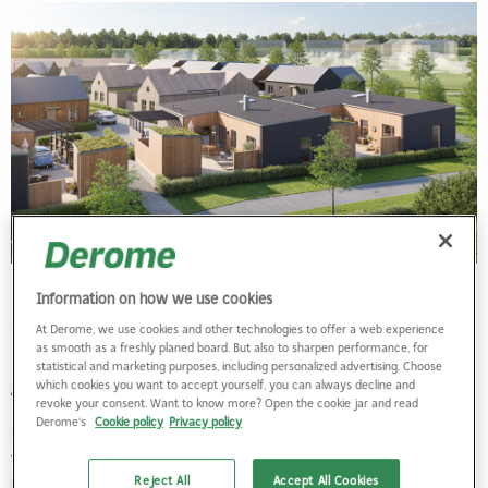
Brf. Svingen är utformat speciellt för personer som är 55 år och
Information on how we use cookies
äldre. Det betyder att en person i hushållet ska fylla minst 55 år
At Derome, we use cookies and other technologies to offer a web experience
under året man flyttar in
.
as smooth as a freshly planed board. But also to sharpen performance, for
statistical and marketing purposes, including personalized advertising. Choose
which cookies you want to accept yourself, you can always decline and
Även Utslagsplatsen berikas med e
nplanhus
revoke your consent. Want to know more? Open the cookie jar and read
Derome's
Cookie policy
Privacy policy
Efterfrågan på enplanshus gäller inte bara 55-plus. Hos så väl
förstagångsköpare, som familjer som redan befinner sig på
Reject All
Accept All Cookies
bostadsmarknaden, är önskan stor att kunna bo på samma