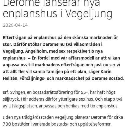
Derome lanserar nya
enplanshus i Vegeljung
2026-04-14
Efterfrågan på enplanshus på den skånska marknaden är
stor. Därför utökar Derome nu två villaområden i
Vegeljung, Ängelholm, med sex respektive tio nya
enplanshus. – En fördel med vår affärsmodell är att vi kan
anpassa oss till marknadens efterfrågan och just nu ser vi
att allt fler vill samla familjen på ett plan, säger Karin
Hellzén, Försäljnings- och marknadschef på Derome Bostad.
Brf. Svingen, en bostadsrättsförening för 55+, har haft högt
säljtryck. Här adderas därför ytterligare sex hus. Och etapp två
av Utslagsplatsen, anpassas och berikas med tio enplanshus
.
I den nya trädgårdsstaden Vegeljung planerar Derome för cirka
700 bostäder i varierade bostads- och upplåtelseformer.