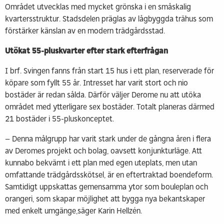
Området utvecklas med mycket grönska i en småskalig
kvartersstruktur. Stadsdelen präglas av lågbyggda trähus som
förstärker känslan av en modern trädgårdsstad.
Utökat 55-pluskvarter efter stark efterfrågan
I brf. Svingen fanns från start 15 hus i ett plan, reserverade för
köpare som fyllt 55 år. Intresset har varit stort och nio
bostäder är redan sålda. Därför väljer Derome nu att utöka
området med ytterligare sex bostäder. Totalt planeras därmed
21 bostäder i 55-pluskonceptet.
– Denna målgrupp har varit stark under de gångna åren i flera
av Deromes projekt och bolag, oavsett konjunkturläge. Att
kunnabo bekvämt i ett plan med egen uteplats, men utan
omfattande trädgårdsskötsel, är en eftertraktad boendeform.
Samtidigt uppskattas gemensamma ytor som bouleplan och
orangeri, som skapar möjlighet att bygga nya bekantskaper
med enkelt umgänge,säger Karin Hellzén.