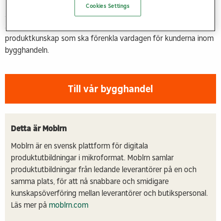
Cookies Settings
Satsningen och samarbetet är en del av Deromes långsiktiga
arbete med att kombinera hög servicenivå med djup
produktkunskap som ska förenkla vardagen för kunderna inom
bygghandeln.
Till vår bygghandel
Detta är Moblrn
Moblrn är en svensk plattform för digitala
produktutbildningar i mikroformat. Moblrn samlar
produktutbildningar från ledande leverantörer på en och
samma plats, för att nå snabbare och smidigare
kunskapsöverföring mellan leverantörer och butikspersonal.
Läs mer på
moblrn.com