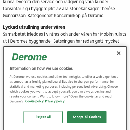
kunna leverera den service och rådgivning våra kunder
förväntar sig i byggprojekt av alla storlekar säger Therése
Gunnarsson, Kategorichef Koncerninköp på Derome.
Lyckad utrullning under våren
Samarbetet inleddes i vintras och under våren har Moblrn rullats
ut i Deromes bygghandel. Satsningen har redan gett mycket
goda resultat med högt engagemang och ännu bättre service
ut till kunderna.
– Med Moblrn säkerställer vi att vår personal alltid har tillgång
Information on how we use cookies
till uppdaterad produkt- och säljkunskap, fortsätter Therése
At Derome, we use cookies and other technologies to offer a web experience
Gunnarsson.
as smooth as a freshly planed board. But also to sharpen performance, for
statistical and marketing purposes, including personalized advertising. Choose
Kunskap som stärker kundmötet
which cookies you want to accept yourself, you can always decline and
revoke your consent. Want to know more? Open the cookie jar and read
– Kunskap är en färskvara och på detta sätt gör vi det enkelt
Derome's
Cookie policy
Privacy policy
att hålla sig uppdaterad oavsett om det gäller nya produkter,
hållbara val eller rätt monteringsteknik. Förutom en trygghet i
Reject All
Accept All Cookies
kundmötet ger det också en ökad lojalitet och förtroende,
säger Therése Gunnarsson.