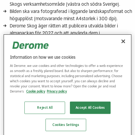
Skogs verksamhetsområde (västra och södra Sverige).
Bilden ska vara fotograferad i liggande landskapsformat och
högupplöst (motsvarande minst A4­storlek i 300 dpi).
Derome Skog äger rätten att publicera utvalda bilder i
almanackan för 2027 och att använda dem i
kommunikation kopplad till almanackan, exempelvis i sociala
medier.
Derome Skog äger ej rätt att använda de bilder som inte
Information on how we use cookies
kommer med i almanackan.
At Derome, we use cookies and other technologies to offer a web experience
Derome Skog äger rätt att digitalt editera vinnande bilder
as smooth as a freshly planed board. But also to sharpen performance, for
genom att exempelvis beskära bilden eller justera
statistical and marketing purposes, including personalized advertising. Choose
which cookies you want to accept yourself, you can always decline and
färgbalans, kontrast och/eller mättnad för att få bilden att
revoke your consent. Want to know more? Open the cookie jar and read
fungera i tryck – utan att påverka bildens helhetsintryck.
Derome's
Cookie policy
Privacy policy
Vid användande av bilder måste Derome Skog alltid namnge
fotografen. Fotografens ideella rättigheter (3§
Reject All
Accept All Cookies
Upphovslagen) berörs inte av avtalet.
Fotografen medger härmed att Derome Skog lagrar bilden
Cookies Settings
för bruk i kommunikation som direkt kan relateras till
almanackan.