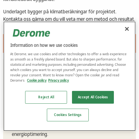
Underlaget bygger på klimatberäkningar för projektet.
Kontakta oss gärna om du vill veta mer om metod och resultat.
Vill du bo i Kvarteret Pilen?
Information on how we use cookies
At Derome, we use cookies and other technologies to offer a web experience
as smooth as a freshly planed board. But also to sharpen performance, for
statistical and marketing purposes, including personalized advertising. Choose
Innovativa lösningar för framtidens boende
which cookies you want to accept yourself, you can always decline and
revoke your consent. Want to know more? Open the cookie jar and read
Derome's
Cookie policy
Privacy policy
Husgrund i trä och en ny väggkonstruktion – reducerar
klimatavtrycket med bibehållen robusthet (jmfrt
referenslösning med traditionell husgrund).
Reject All
Accept All Cookies
Träbaserade materialval – bland annat träisolering av
granflis, mycket trä i den invändiga miljön.
Cookies Settings
Energilösningar för framtiden – solceller och möjlighet att
välja till batterilagring och AI-styrning för
energioptimering.