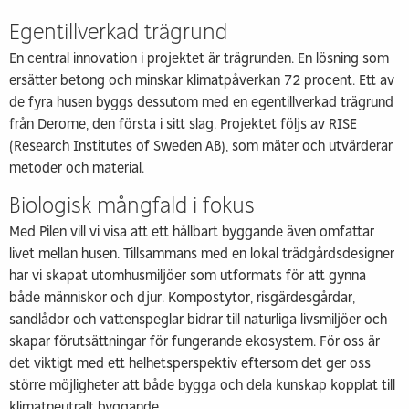
Egentillverkad trägrund
En central innovation i projektet är trägrunden. En lösning som
ersätter betong och minskar klimatpåverkan 72 procent. Ett av
de fyra husen byggs dessutom med en egentillverkad trägrund
från Derome, den första i sitt slag. Projektet följs av RISE
(Research Institutes of Sweden AB), som mäter och utvärderar
metoder och material.
Biologisk mångfald i fokus
Med Pilen vill vi visa att ett hållbart byggande även omfattar
livet mellan husen. Tillsammans med en lokal trädgårdsdesigner
har vi skapat utomhusmiljöer som utformats för att gynna
både människor och djur. Kompostytor, risgärdesgårdar,
sandlådor och vattenspeglar bidrar till naturliga livsmiljöer och
skapar förutsättningar för fungerande ekosystem. För oss är
det viktigt med ett helhetsperspektiv eftersom det ger oss
större möjligheter att både bygga och dela kunskap kopplat till
klimatneutralt byggande.