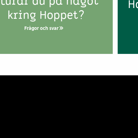
lurar du på något
H
kring Hoppet?
Frågor och svar