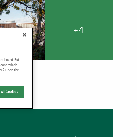
+
4
ed board. But
Choose which
ore? Open the
All Cookies