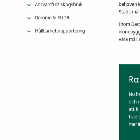
behoven id
Ansvarsfullt skogsbruk
Stads mål
Derome & EUDR
Inom Dero
Hållbarhetsrapportering
inom bygg
våra mål:
Ra
Nu ha
och r
att k
tradi
mer i