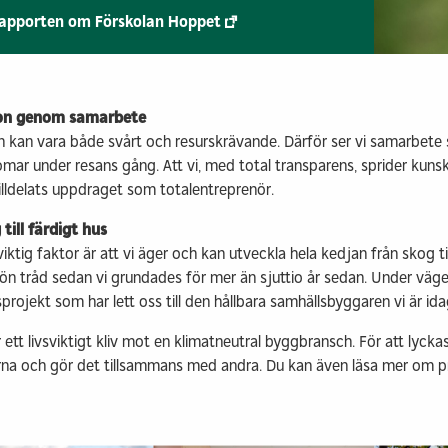
rapporten om Förskolan Hoppet
on genom samarbete
n kan vara både svårt och resurskrävande. Därför ser vi samarbete 
omar under resans gång. Att vi, med total transparens, sprider kuns
tilldelats uppdraget som totalentreprenör.
till färdigt hus
iktig faktor är att vi äger och kan utveckla hela kedjan från skog ti
n tråd sedan vi grundades för mer än sjuttio år sedan. Under vägen
projekt som har lett oss till den hållbara samhällsbyggaren vi är id
ett livsviktigt kliv mot en klimatneutral byggbransch. För att lyckas
na och gör det tillsammans med andra. Du kan även läsa mer om p