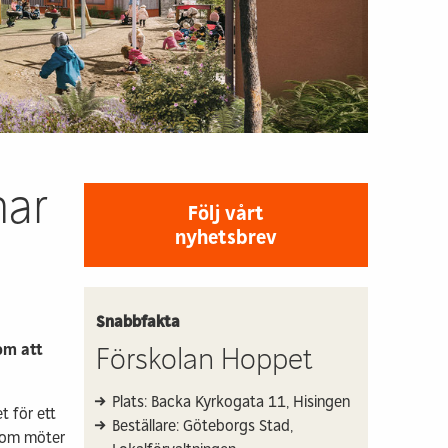
d låg
Hyra bostad & lokal
verkan
Kontakt & info
sstaden
llt byggande
p
 info
nar
Följ vårt
nyhetsbrev
Snabbfakta
om att
Förskolan Hoppet
Plats: Backa Kyrkogata 11, Hisingen
t för ett
Beställare: Göteborgs Stad,
 som möter