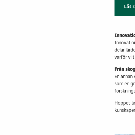
Läs 
Innovati
Innovatio
delar lärd
varför vi 
Från skog 
En annan v
som en grö
forsknings
Hoppet är 
kunskaper