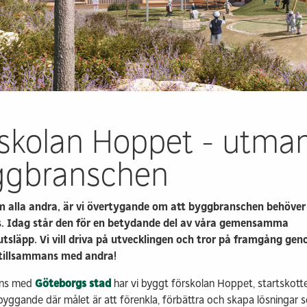
Prefabricerade
Bygga me
planelement
klimatpå
omme
Modulhus
Trädgård
Referensprojekt
Industrie
r
Våra husfabriker
Markinkö
Kontakt & info
Kontakt &
skolan Hoppet - utma
ggbranschen
m alla andra, är vi övertygande om att byggbranschen behöver
s. Idag står den för en betydande del av våra gemensamma
utsläpp. Vi vill driva på utvecklingen och tror på framgång gen
 tillsammans med andra!
ans med
Göteborgs stad
har vi byggt förskolan Hoppet, startskotte
t byggande där målet är att förenkla, förbättra och skapa lösningar