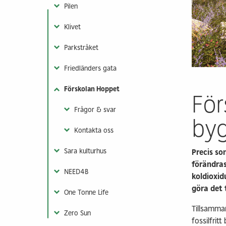
Pilen
Vår klimatnytta
Kontakt & info
Takstolar
Klivet
Färdigkapad st
Fackverksbalkar
Parkstråket
Prefabricerade
Friedländers gata
byggkomponente
Maskinhallar
Förskolan Hoppet
För
Visa fler
Frågor & svar
by
Kontakta oss
Sara kulturhus
Precis so
förändra
NEED4B
koldioxid
göra det
One Tonne Life
Tillsamm
Zero Sun
fossilfrit