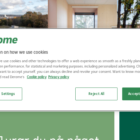
on on how we use cookies
e use cookies and other technologies to offer a web experience as smooth as a freshly plan
en performance, for statistical and marketing purposes, including personalized advertising. 
lix Gerlach
want to accept yourself, you can always decline and revoke your consent. Want to know m
nd read Derome's
Cookie policy
Privacy policy
 Settings
Reject All
Accept 