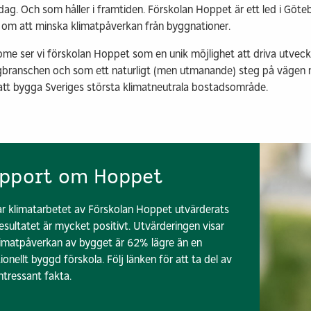
ag. Och som håller i framtiden. Förskolan Hoppet är ett led i Göte
 om att minska klimatpåverkan från byggnationer.
me ser vi förskolan Hoppet som en unik möjlighet att driva utveck
branschen och som ett naturligt (men utmanande) steg på vägen 
 att bygga Sveriges största klimatneutrala bostadsområde.
pport om Hoppet
r klimatarbetet av Förskolan Hoppet utvärderats
esultatet är mycket positivt. Utvärderingen visar
limatpåverkan av bygget är 62% lägre än en
tionellt byggd förskola. Följ länken för att ta del av
ntressant fakta.