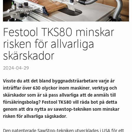
Festool TKS80 minskar
risken för allvarliga
skärskador
2024-04-29
Visste du att det bland byggnadsträarbetare varje år
inträffar över 630 olyckor inom maskiner, verktyg och
skärskador som är så pass allvarliga att de anmäls till
försäkringsbolag? Festool TKS80 vill råda bot på detta
genom att dra nytta av sawstop-tekniken som minskar
risken för allvarliga sågskador.
Den patenterade SawStop-tekniken utvecklades i USA för ett