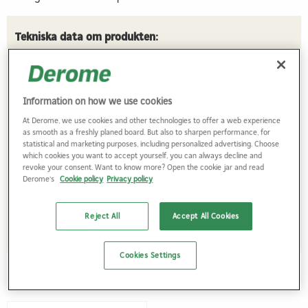
Tekniska data om produkten:
Effekt (W) 2 200
Varvtal (varv/min) 1700-3500
Sågklingans Ø (mm) 254
Information on how we use cookies
Såghöjd 90°/45° (mm) 80/56
At Derome, we use cookies and other technologies to offer a web experience
Lutning (°) -2/47
as smooth as a freshly planed board. But also to sharpen performance, for
Bordets mått (mm) 720 x 850
statistical and marketing purposes, including personalized advertising. Choose
which cookies you want to accept yourself, you can always decline and
Bordets höjd ihopfällt (mm) 385
revoke your consent. Want to know more? Open the cookie jar and read
Bordets höjd utfällt (mm) 900
Derome's
Cookie policy
Privacy policy
Anslutning dammutsugs-Ø (mm) 27/36
Vikt (kg) 48
Reject All
Accept All Cookies
Cookies Settings