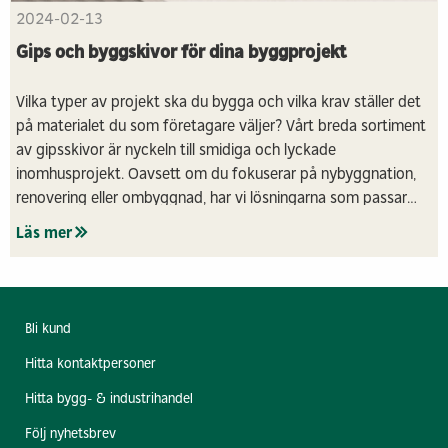
2024-02-13
Gips och byggskivor för dina byggprojekt
Vilka typer av projekt ska du bygga och vilka krav ställer det
på materialet du som företagare väljer? Vårt breda sortiment
av gipsskivor är nyckeln till smidiga och lyckade
inomhusprojekt. Oavsett om du fokuserar på nybyggnation,
renovering eller ombyggnad, har vi lösningarna som passar
perfekt för dina behov och din budget. Det är både billigt och
Läs mer
enkelt att hantera gips, materialet väger inte så mycket och
du kan enkelt dela gipset för mindre ytor. Här är allt du
behöver veta när du ska gå till inköp av gipsskivor till nästa
projekt.
Bli kund
Hitta kontaktpersoner
Hitta bygg- & industrihandel
Följ nyhetsbrev