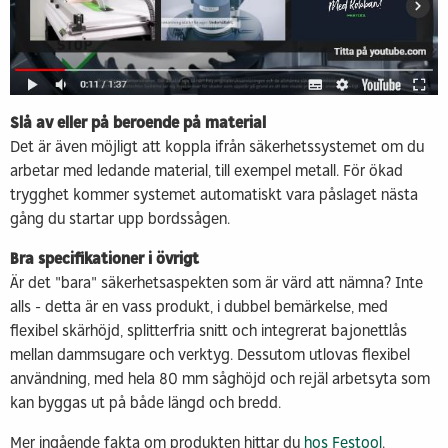
Slå av eller på beroende på material
Det är även möjligt att koppla ifrån säkerhetssystemet om du
arbetar med ledande material, till exempel metall. För ökad
trygghet kommer systemet automatiskt vara påslaget nästa
gång du startar upp bordssågen.
Bra specifikationer i övrigt
Är det "bara" säkerhetsaspekten som är värd att nämna? Inte
alls - detta är en vass produkt, i dubbel bemärkelse, med
flexibel skärhöjd, splitterfria snitt och integrerat bajonettlås
mellan dammsugare och verktyg. Dessutom utlovas flexibel
användning, med hela 80 mm såghöjd och rejäl arbetsyta som
kan byggas ut på både längd och bredd.
Mer ingående fakta om produkten hittar du
hos Festool
.