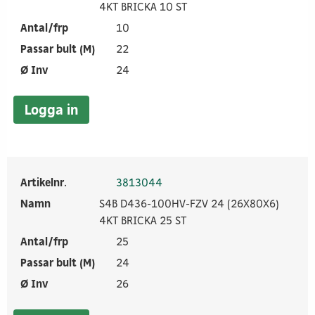
4KT BRICKA 10 ST
Antal/frp
10
Passar bult (M)
22
Ø Inv
24
Logga in
Artikelnr.
3813044
Namn
S4B D436-100HV-FZV 24 (26X80X6)
4KT BRICKA 25 ST
Antal/frp
25
Passar bult (M)
24
Ø Inv
26