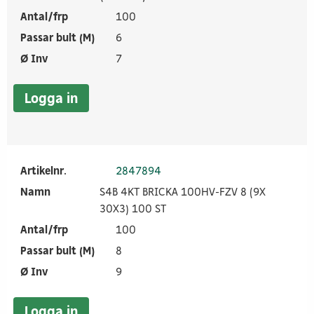
Antal/frp
100
Passar bult (M)
6
Ø Inv
7
Logga in
Artikelnr.
2847894
Namn
S4B 4KT BRICKA 100HV-FZV 8 (9X
30X3) 100 ST
Antal/frp
100
Passar bult (M)
8
Ø Inv
9
Logga in