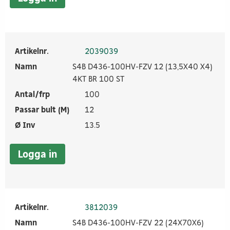
Artikelnr.
2039039
Namn
S4B D436-100HV-FZV 12 (13,5X40 X4)
4KT BR 100 ST
Antal/frp
100
Passar bult (M)
12
Ø Inv
13.5
Logga in
Artikelnr.
3812039
Namn
S4B D436-100HV-FZV 22 (24X70X6)