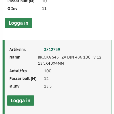
Passar bult (M)
10
Ø Inv
11
Logga in
Artikelnr.
3812759
Namn
BRICKA S4B FZV DIN 436 100HV 12
13,5X40X4MM
Antal/frp
100
Passar bult (M)
12
Ø Inv
13.5
Logga in