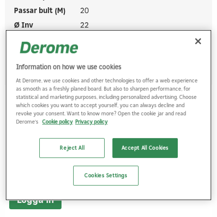
Passar bult (M)
20
Ø Inv
22
Logga in
Information on how we use cookies
At Derome, we use cookies and other technologies to offer a web experience
as smooth as a freshly planed board. But also to sharpen performance, for
statistical and marketing purposes, including personalized advertising. Choose
Artikelnr.
3822721
which cookies you want to accept yourself, you can always decline and
revoke your consent. Want to know more? Open the cookie jar and read
Namn
BRICKA S4B FZV DIN 436 100HV 22
Derome's
Cookie policy
Privacy policy
24X70X6MM
Antal/frp
10
Reject All
Accept All Cookies
Passar bult (M)
22
Ø Inv
24
Cookies Settings
Logga in