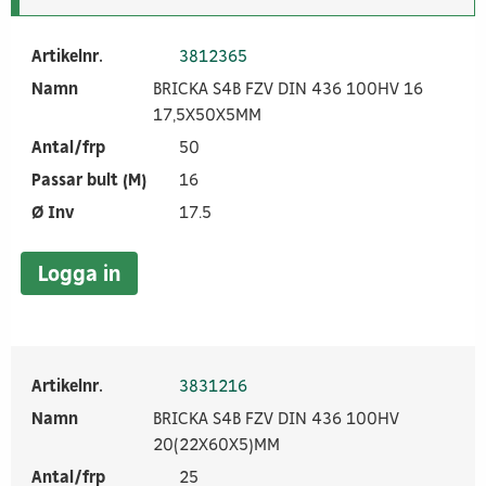
Artikelnr.
3812365
Namn
BRICKA S4B FZV DIN 436 100HV 16
17,5X50X5MM
Antal/frp
50
Passar bult (M)
16
Ø Inv
17.5
Logga in
Artikelnr.
3831216
Namn
BRICKA S4B FZV DIN 436 100HV
20(22X60X5)MM
Antal/frp
25