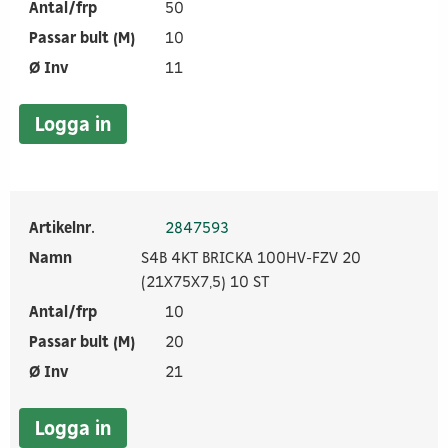
Antal/frp
50
Passar bult (M)
10
Ø Inv
11
Logga in
Artikelnr.
2847593
Namn
S4B 4KT BRICKA 100HV-FZV 20
(21X75X7,5) 10 ST
Antal/frp
10
Passar bult (M)
20
Ø Inv
21
Logga in