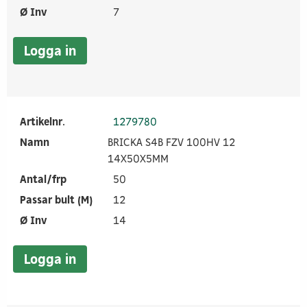
Ø Inv
7
Logga in
Artikelnr.
1279780
Namn
BRICKA S4B FZV 100HV 12
14X50X5MM
Antal/frp
50
Passar bult (M)
12
Ø Inv
14
Logga in