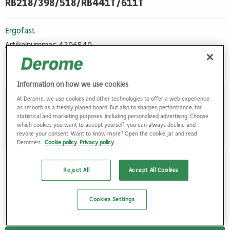
RB218/398/518/RB441T/611T
Ergofast
Artikelnummer: 4396549
Leverantörens artikelnr: 14113979140010
Information on how we use cookies
Köp Online/Utkörning
At Derome, we use cookies and other technologies to offer a web experience
as smooth as a freshly planed board. But also to sharpen performance, for
Logga in för att se leveranstid online
statistical and marketing purposes, including personalized advertising. Choose
Finns varan i min butik?
which cookies you want to accept yourself, you can always decline and
revoke your consent. Want to know more? Open the cookie jar and read
Visa saldo i butiker
Derome's
Cookie policy
Privacy policy
Reject All
Accept All Cookies
Cookies Settings