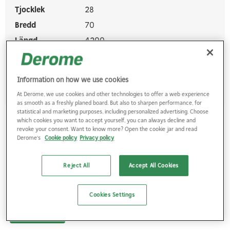
Tjocklek
28
Bredd
70
Längd
4200
Logga in
Information on how we use cookies
At Derome, we use cookies and other technologies to offer a web experience
as smooth as a freshly planed board. But also to sharpen performance, for
statistical and marketing purposes, including personalized advertising. Choose
which cookies you want to accept yourself, you can always decline and
Artikelnr.
102807007000145
revoke your consent. Want to know more? Open the cookie jar and read
Namn
GRAN GLESPANEL VI+ 28X70 4,5 M
Derome's
Cookie policy
Privacy policy
Tjocklek
28
Reject All
Accept All Cookies
Bredd
70
Längd
4500
Cookies Settings
Logga in